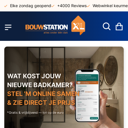
Ga
ke zondag geopend
+4000 Reviews
Webwinkel keurmerk
naar
de
inhoud
W
WAT KOST JOUW
NIEUWE BADKAMER?
STEL 'M ONLINE SAMEN
& ZIE DIRECT JE PRIJS
*Gratis & vrijblijvend — tot op de euro