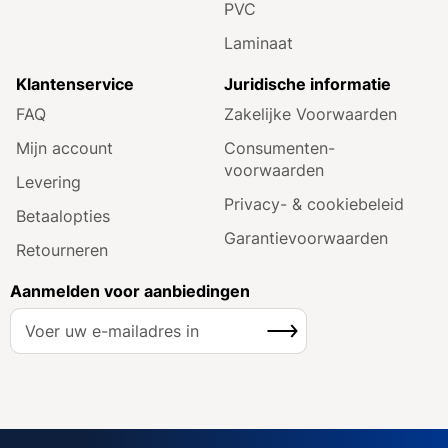
PVC
Laminaat
Klantenservice
Juridische informatie
FAQ
Zakelijke Voorwaarden
Mijn account
Consumenten­
voorwaarden
Levering
Privacy- & cookiebeleid
Betaalopties
Garantie­voorwaarden
Retourneren
Aanmelden voor aanbiedingen
A
Inschrijven
b
o
n
n
e