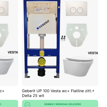
VOEG
VOEG
TOE
TOEVOEGEN
TOE
TOEVOEGEN
AAN
OM
AAN
OM
VERLANGLIJST
TE
VERLANGLIJ
TE
VERGELIJKEN
VERGELIJKE
wc+
Geberit UP 100 Vesta wc+ Flatline zitt.+
Delta 25 wit
D
BINNEN 1 WERKDAG GELEVERD