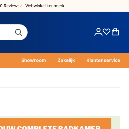
0 Reviews
Webwinkel keurmerk
Account
Win
Showroom
Zakelijk
Klantenservice