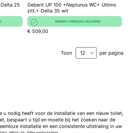
 Delta 25
Geberit UP 100 +Neptunus WC+ Ultimo
zitt.+ Delta 35 wit
D
BINNEN 1 WERKDAG GELEVERD
€ 509,00
Toon
per pagina
u nodig heeft voor de installatie van een nieuw toilet,
set, bespaart u tijd en moeite bij het zoeken naar de
mloze installatie en een consistente uitstraling in uw
ige alles-in-één oplossing.