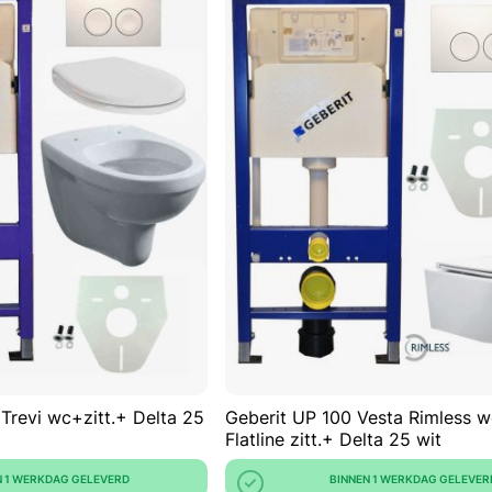
VOEG
TOE
TOEVOEGEN
AAN
OM
VERLANGLIJST
TE
VERGELIJKEN
Trevi wc+zitt.+ Delta 25
Geberit UP 100 Vesta Rimless 
Flatline zitt.+ Delta 25 wit
N 1 WERKDAG GELEVERD
BINNEN 1 WERKDAG GELEVER