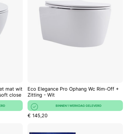
AAN
OM
AAN
OM
VERLANGLIJST
TE
VERLANGLIJ
TE
VERGELIJKEN
VERGELIJKE
et mat wit
Eco Elegance Pro Ophang Wc Rim-Off +
soft close
Zitting - Wit
ERD
BINNEN 1 WERKDAG GELEVERD
€ 145,20
kelwagen
In Winkelwagen