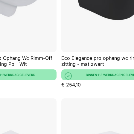
VERGELIJKEN
ro Ophang Wc Rimm-Off
Eco Elegance pro ophang wc ri
ing Pp - Wit
zitting - mat zwart
N 1 WERKDAG GELEVERD
BINNEN 1-3 WERKDAGEN GELEV
€ 254,10
In Winkelwagen
In Win
VOEG
TOE
TOEVOEGEN