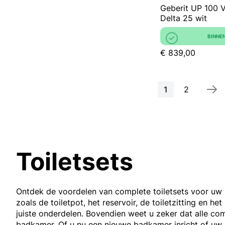
Geberit UP 100 V
Delta 25 wit
BINNE
€ 839,00
Pagina
U lees momente
Pagina
1
2
Toiletsets
Ontdek de voordelen van complete toiletsets voor uw ba
zoals de toiletpot, het reservoir, de toiletzitting en 
juiste onderdelen. Bovendien weet u zeker dat alle com
badkamer. Of u nu een nieuwe badkamer inricht of uw hu