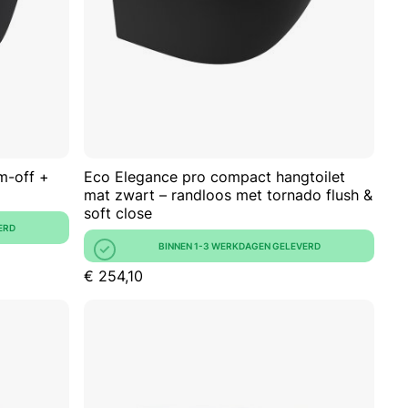
VERGELIJKEN
VERGELIJKE
m-off +
Eco Elegance pro compact hangtoilet
mat zwart – randloos met tornado flush &
soft close
ERD
BINNEN 1-3 WERKDAGEN GELEVERD
€ 254,10
kelwagen
In Winkelwagen
VOEG
VOEG
TOE
TOEVOEGEN
TOE
TOEVOEGEN