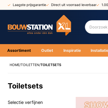
Ga
Laagste prijsgarantie
Direct uit voorraad leverbaar
1.0
naar
de
inhoud
Assortiment
Outlet
Inspiratie
Installati
HOME
TOILETTEN
TOILETSETS
Toiletsets
Selectie verfijnen