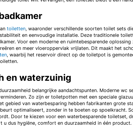
e badkamer
aan
toiletten
, waaronder verschillende soorten toilet sets d
tabiliteit en eenvoudige installatie. Deze traditionele toile
badkamer. Voor een moderne en ruimtebesparende oplossing 
reëren en meer vloeroppervlak vrijlaten. Dit maakt het s
tten
, waarbij het reservoir direct op de toiletpot is gemon
oiletten.
h en waterzuinig
en duurzaamheid belangrijke aandachtspunten. Moderne wc se
minderen. Zo zijn er toiletpotten met een speciale glazuur
p het gebied van waterbesparing hebben fabrikanten grote st
lbeurt optimaliseert, zonder in te boeten op spoelkracht. 
ordt. Door te kiezen voor een waterbesparende toiletset, d
 u dus hygiëne, comfort en duurzaamheid in één product.