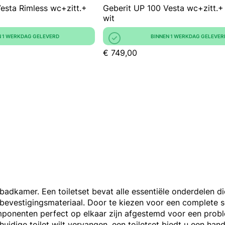
esta Rimless wc+zitt.+
Geberit UP 100 Vesta wc+zitt.+
wit
N 1 WERKDAG GELEVERD
BINNEN 1 WERKDAG GELEVER
€ 749,00
el pagina
dkamer. Een toiletset bevat alle essentiële onderdelen die 
het bevestigingsmateriaal. Door te kiezen voor een complete 
ponenten perfect op elkaar zijn afgestemd voor een problee
idige toilet wilt vervangen, een toiletset biedt u een hand