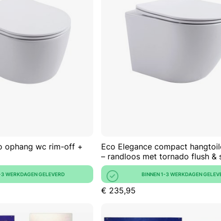
AAN
OM
VERLANGLIJST
TE
VERGELIJKEN
o ophang wc rim-off +
Eco Elegance compact hangtoil
– randloos met tornado flush & 
1-3 WERKDAGEN GELEVERD
BINNEN 1-3 WERKDAGEN GELEV
€ 235,95
In Winkelwagen
In Win