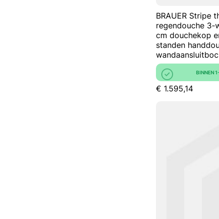
BRAUER Stripe t
regendouche 3-
cm douchekop en
standen handdou
wandaansluitboc
BINNEN 
€ 1.595,14