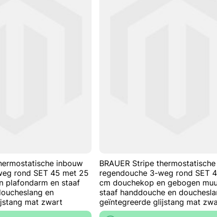
TOE
TOEVOEGEN
AAN
OM
VERLANGLIJST
TE
VERGELIJKEN
hermostatische inbouw
BRAUER Stripe thermostatische
weg rond SET 45 met 25
regendouche 3-weg rond SET 
 plafondarm en staaf
cm douchekop en gebogen muu
oucheslang en
staaf handdouche en douchesla
ijstang mat zwart
geïntegreerde glijstang mat zwa