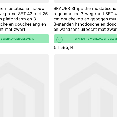
hermostatische inbouw
BRAUER Stripe thermostatische
weg rond SET 42 met 25
regendouche 3-weg rond SET 4
 plafondarm en 3-
cm douchekop en gebogen muu
che en doucheslang en
3-standen handdouche en douc
ht mat zwart
en wandaansluitbocht mat zwar
1-3 WERKDAGEN GELEVERD
BINNEN 1-3 WERKDAGEN GELEV
€ 1.595,14
In Winkelwagen
In Win
VOEG
TOE
TOEVOEGEN
AAN
OM
VERLANGLIJST
TE
VERGELIJKEN