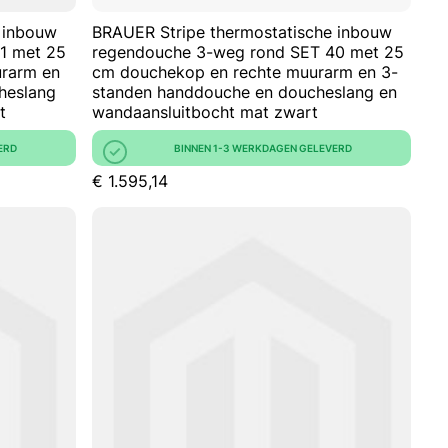
 inbouw
BRAUER Stripe thermostatische inbouw
1 met 25
regendouche 3-weg rond SET 40 met 25
rarm en
cm douchekop en rechte muurarm en 3-
heslang
standen handdouche en doucheslang en
t
wandaansluitbocht mat zwart
ERD
BINNEN 1-3 WERKDAGEN GELEVERD
€ 1.595,14
kelwagen
In Winkelwagen
VOEG
VOEG
TOE
TOEVOEGEN
TOE
TOEVOEGEN
AAN
OM
AAN
OM
VERLANGLIJST
TE
VERLANGLIJ
TE
VERGELIJKEN
VERGELIJKE