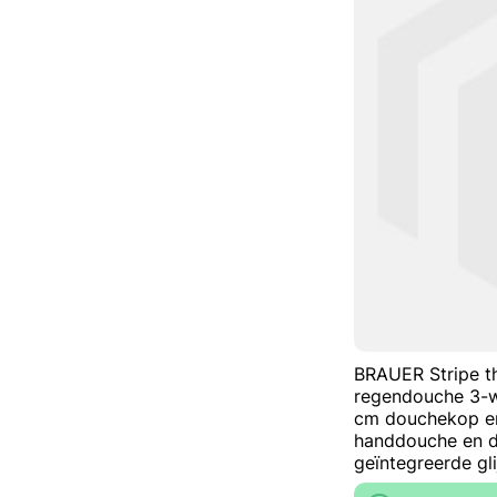
BRAUER Stripe t
regendouche 3-
cm douchekop en
handdouche en d
geïntegreerde gl