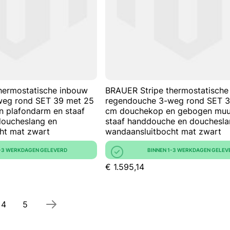
hermostatische inbouw
BRAUER Stripe thermostatische
weg rond SET 39 met 25
regendouche 3-weg rond SET 
 plafondarm en staaf
cm douchekop en gebogen muu
oucheslang en
staaf handdouche en douchesla
ht mat zwart
wandaansluitbocht mat zwart
1-3 WERKDAGEN GELEVERD
BINNEN 1-3 WERKDAGEN GELEV
€ 1.595,14
el pagina
na
Pagina
Pagina
4
5