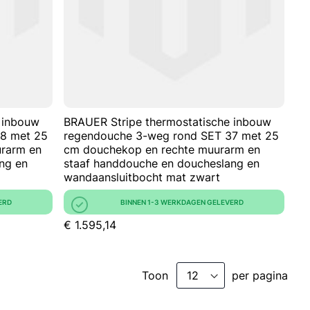
 inbouw
BRAUER Stripe thermostatische inbouw
38 met 25
regendouche 3-weg rond SET 37 met 25
rarm en
cm douchekop en rechte muurarm en
ng en
staaf handdouche en doucheslang en
wandaansluitbocht mat zwart
ERD
BINNEN 1-3 WERKDAGEN GELEVERD
€ 1.595,14
Toon
per pagina