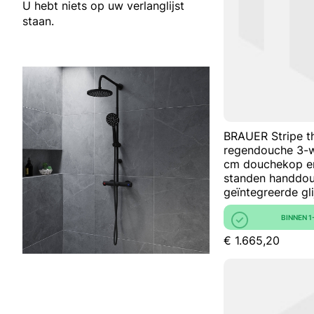
U hebt niets op uw verlanglijst
staan.
BRAUER Stripe t
regendouche 3-
cm douchekop en
standen handdou
geïntegreerde gl
BINNEN 
€ 1.665,20