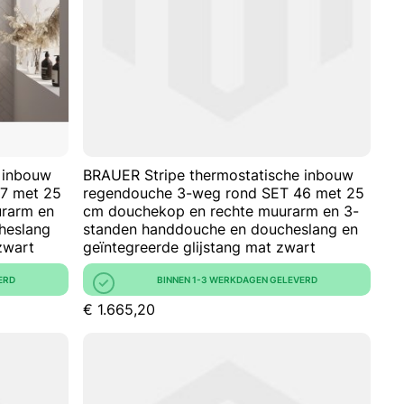
VERGELIJKEN
VERGELIJKE
 inbouw
BRAUER Stripe thermostatische inbouw
7 met 25
regendouche 3-weg rond SET 46 met 25
rarm en
cm douchekop en rechte muurarm en 3-
heslang
standen handdouche en doucheslang en
zwart
geïntegreerde glijstang mat zwart
ERD
BINNEN 1-3 WERKDAGEN GELEVERD
€ 1.665,20
kelwagen
In Winkelwagen
VOEG
VOEG