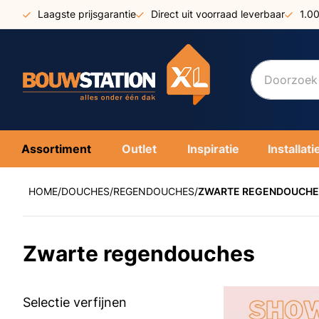
Ga
Laagste prijsgarantie
Direct uit voorraad leverbaar
1.0
naar
de
inhoud
Assortiment
Outlet
Inspiratie
Installati
HOME
DOUCHES
REGENDOUCHES
ZWARTE REGENDOUCHE
Zwarte regendouches
Selectie verfijnen