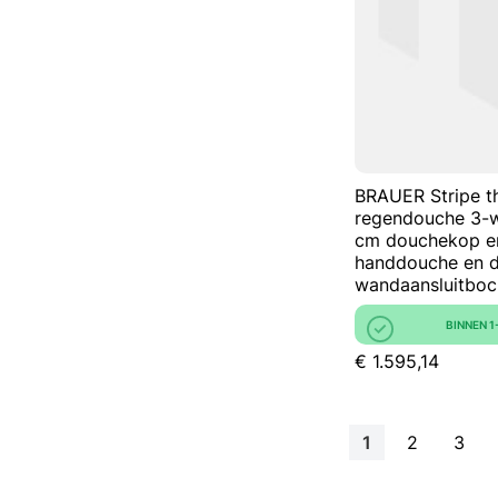
BRAUER Stripe t
regendouche 3-
cm douchekop en
handdouche en d
wandaansluitboc
BINNEN 
€ 1.595,14
Pagina
U lees momente
Pagina
Pagi
1
2
3