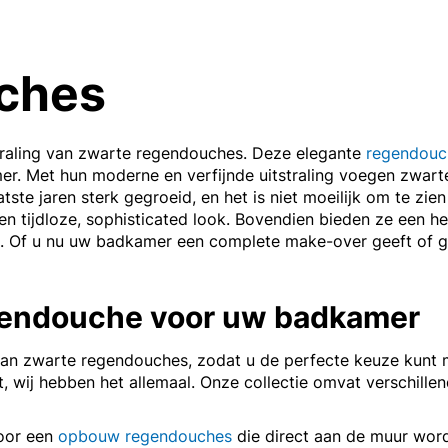
ches
traling van zwarte regendouches. Deze elegante
regendouc
amer. Met hun moderne en verfijnde uitstraling voegen zwar
tste jaren sterk gegroeid, en het is niet moeilijk om te z
n tijdloze, sophisticated look. Bovendien bieden ze een h
t. Of u nu uw badkamer een complete make-over geeft of g
egendouche voor uw badkamer
 aan zwarte regendouches, zodat u de perfecte keuze kunt
 wij hebben het allemaal. Onze collectie omvat verschill
voor een
opbouw regendouches
die direct aan de muur word