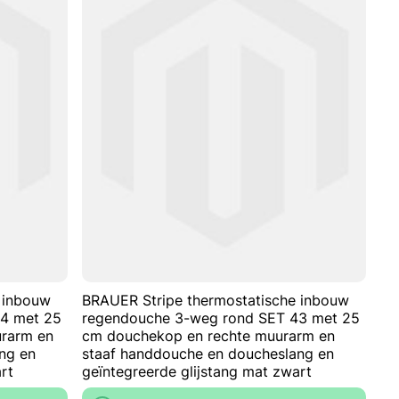
TOE
TOEVOEGEN
TOE
TOEVOEGEN
AAN
OM
AAN
OM
VERLANGLIJST
TE
VERLANGLIJ
TE
VERGELIJKEN
VERGELIJKE
 inbouw
BRAUER Stripe thermostatische inbouw
44 met 25
regendouche 3-weg rond SET 43 met 25
rarm en
cm douchekop en rechte muurarm en
ng en
staaf handdouche en doucheslang en
rt
geïntegreerde glijstang mat zwart