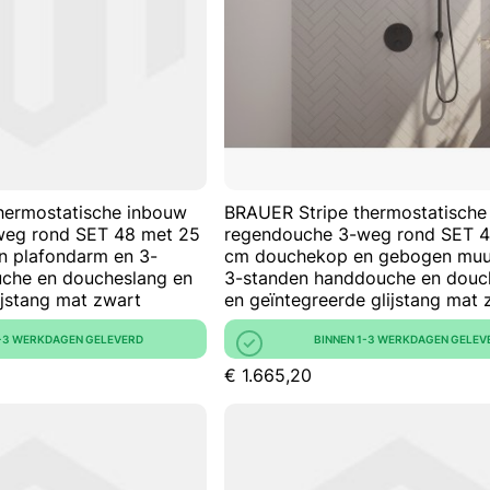
VERGELIJKEN
hermostatische inbouw
BRAUER Stripe thermostatische
weg rond SET 48 met 25
regendouche 3-weg rond SET 4
 plafondarm en 3-
cm douchekop en gebogen muu
che en doucheslang en
3-standen handdouche en douc
ijstang mat zwart
en geïntegreerde glijstang mat 
1-3 WERKDAGEN GELEVERD
BINNEN 1-3 WERKDAGEN GELEV
€ 1.665,20
In Winkelwagen
In Win
VOEG