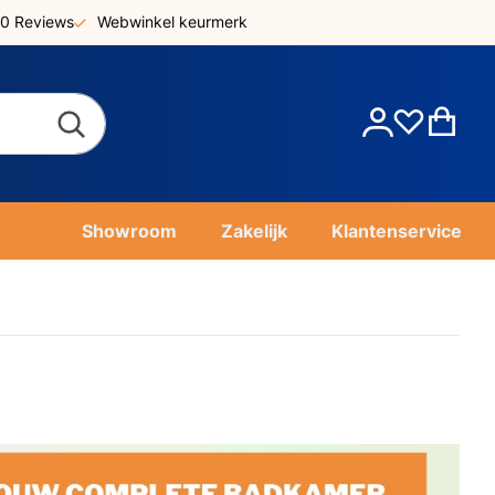
0 Reviews
Webwinkel keurmerk
Account
Win
Showroom
Zakelijk
Klantenservice