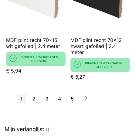
MDF plint recht 70x15
MDF plint recht 70x12
wit gefolied | 2.4 meter
zwart gefolied | 2.4
meter
BINNEN 1-3 WERKDAGEN
GELEVERD
BINNEN 1-3 WERKDAGEN
GELEVERD
€ 5,94
€ 6,27
Pagina
U
Pagina
Pagina
Pagina
Pagina
1
2
3
4
5
lees
momenteel
pagina
Mijn verlanglijst