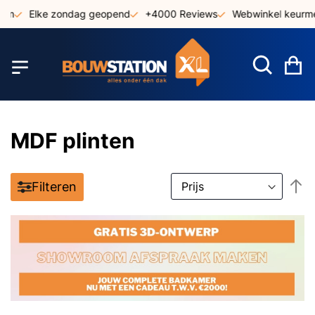
Ga
Elke zondag geopend
+4000 Reviews
Webwinkel keurmerk
naar
de
inhoud
W
MDF plinten
V
Filteren
h
n
la
so