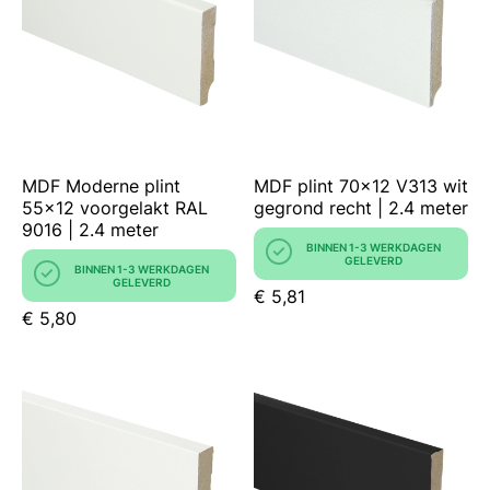
MDF Moderne plint
MDF plint 70x12 V313 wit
55x12 voorgelakt RAL
gegrond recht | 2.4 meter
9016 | 2.4 meter
BINNEN 1-3 WERKDAGEN
GELEVERD
BINNEN 1-3 WERKDAGEN
GELEVERD
€ 5,81
€ 5,80