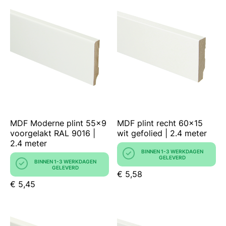
MDF Moderne plint 55x9
MDF plint recht 60x15
voorgelakt RAL 9016 |
wit gefolied | 2.4 meter
2.4 meter
BINNEN 1-3 WERKDAGEN
GELEVERD
BINNEN 1-3 WERKDAGEN
GELEVERD
€ 5,58
€ 5,45