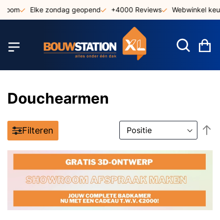
Ga
room
Elke zondag geopend
+4000 Reviews
Webwinkel keur
naar
de
inhoud
W
Douchearmen
V
Filteren
h
n
la
so