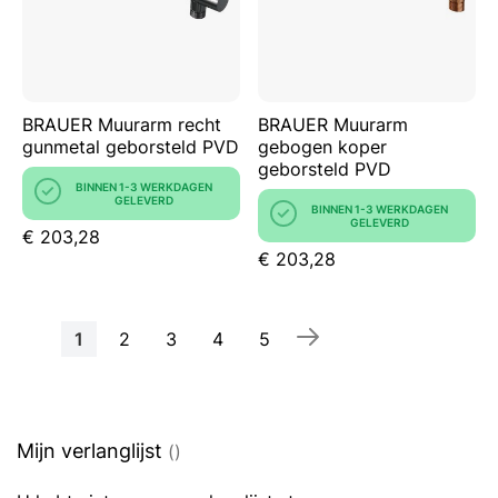
BRAUER Muurarm recht
BRAUER Muurarm
gunmetal geborsteld PVD
gebogen koper
geborsteld PVD
BINNEN 1-3 WERKDAGEN
GELEVERD
BINNEN 1-3 WERKDAGEN
GELEVERD
€ 203,28
€ 203,28
Pagina
U
Pagina
Pagina
Pagina
Pagina
1
2
3
4
5
lees
momenteel
pagina
Mijn verlanglijst