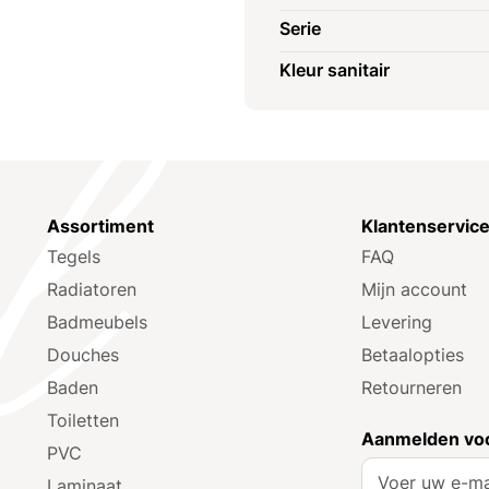
Serie
Kleur sanitair
Assortiment
Klantenservic
Tegels
FAQ
Radiatoren
Mijn account
Badmeubels
Levering
Douches
Betaalopties
Baden
Retourneren
Toiletten
Aanmelden voo
PVC
A
Laminaat