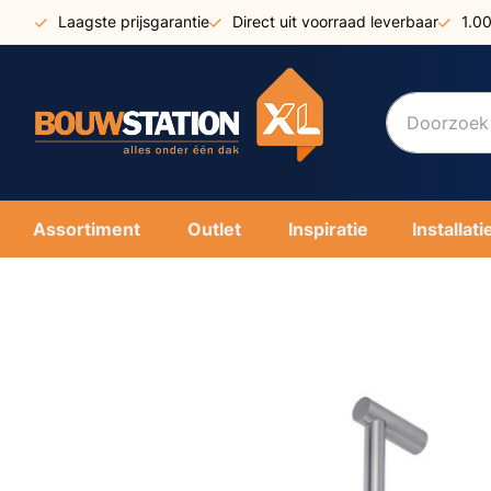
Ga
Laagste prijsgarantie
Direct uit voorraad leverbaar
1.0
naar
de
inhoud
Assortiment
Outlet
Inspiratie
Installati