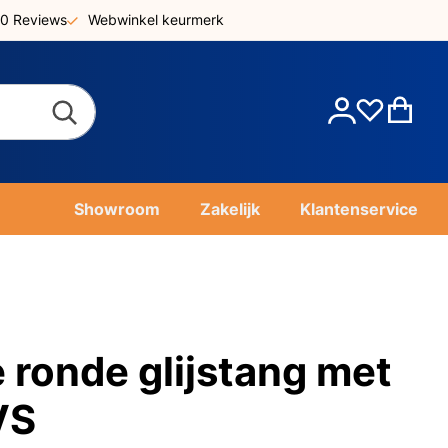
0 Reviews
Webwinkel keurmerk
Account
Win
Showroom
Zakelijk
Klantenservice
 ronde glijstang met
VS