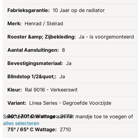
10 Jaar op de radiator
Henrad / Stelrad
Ja - is voorgemonteerd
8
Ja
Gerelateerde
Ja
Ral 9016 - Verkeerswit
producten
Linea Series - Gegroefde Voorzijde
3678
Selecteer items om ze aan het mandje toe te voegen of
alles selecteren
2710