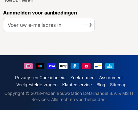
Aanmelden voor aanbiedingen
A
Inschrijven
b
o
n
n
e
e
r
u
Privacy- en Cookiebeleid
Zoektermen
Assortiment
o
Veelgestelde vragen
Klantenservice
Blog
Sitemap
p
Copyright © 2013-heden BouwStation Detailhandel B.V. & MS IT
o
Services. Alle rechten voorbehouden.
n
z
e
n
i
e