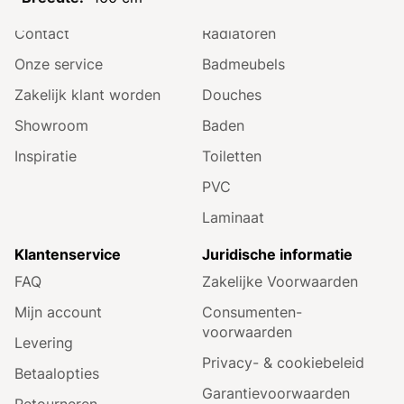
Openingstijden
Tegels
Contact
Radiatoren
Onze service
Badmeubels
Zakelijk klant worden
Douches
Showroom
Baden
Inspiratie
Toiletten
PVC
Laminaat
Klantenservice
Juridische informatie
FAQ
Zakelijke Voorwaarden
Mijn account
Consumenten­
voorwaarden
Levering
Privacy- & cookiebeleid
Betaalopties
Garantie­voorwaarden
Retourneren