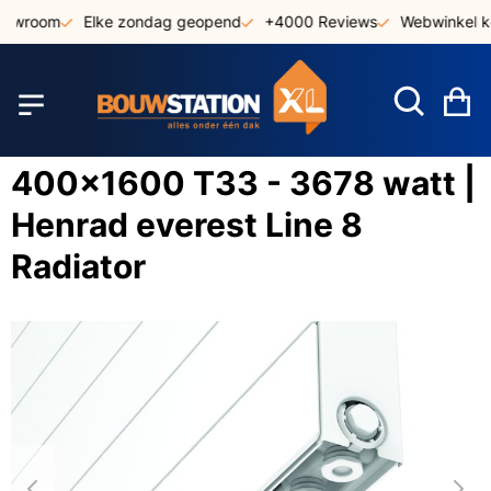
Ga
howroom
Elke zondag geopend
+4000 Reviews
Webwinkel ke
naar
de
inhoud
W
400x1600 T33 - 3678 watt |
Henrad everest Line 8
Radiator