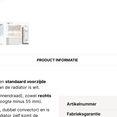
PRODUCT INFORMATIE
een
standaard voorzijde
n de radiator is wit.
binnendraad), zowel
rechts
hoogte minus 55 mm).
Artikelnummer
, dubbel convector) en is
Fabrieksgarantie
diator zelf komt de