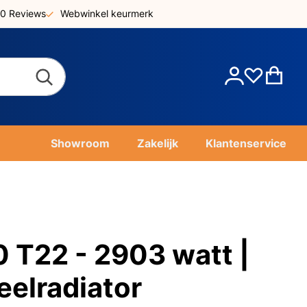
0 Reviews
Webwinkel keurmerk
Account
Win
Showroom
Zakelijk
Klantenservice
T22 - 2903 watt |
eelradiator