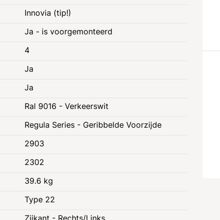
Innovia (tip!)
Ja - is voorgemonteerd
4
Ja
Ja
Ral 9016 - Verkeerswit
Regula Series - Geribbelde Voorzijde
2903
2302
39.6 kg
Type 22
e
Juridische informatie
Zijkant - Rechts/Links