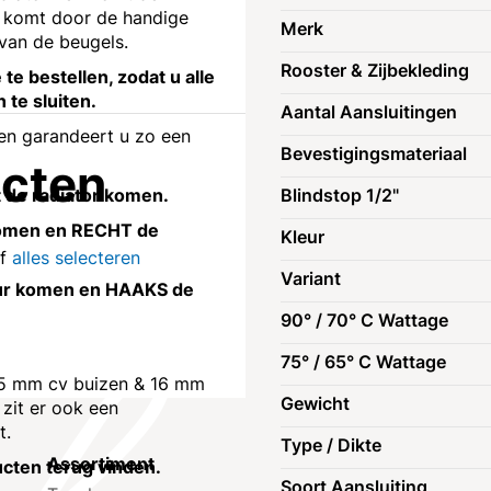
it komt door de handige
Merk
van de beugels.
Rooster & Zijbekleding
te bestellen, zodat u alle
 te sluiten.
Aantal Aansluitingen
 en garandeert u zo een
Bevestigingsmateriaal
ucten
st de radiator komen.
Blindstop 1/2"
r komen en RECHT de
Kleur
of
alles selecteren
Variant
muur komen en HAAKS de
90° / 70° C Wattage
75° / 65° C Wattage
 (15 mm cv buizen & 16 mm
Gewicht
 zit er ook een
t.
Type / Dikte
Assortiment
Klantenservic
ucten terug vinden.
Soort Aansluiting