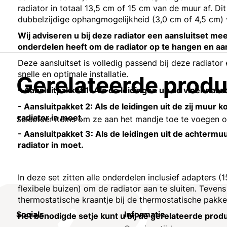
radiator in totaal 13,5 cm of 15 cm van de muur af. D
dubbelzijdige ophangmogelijkheid (3,0 cm of 4,5 cm) 
Wij adviseren u bij deze radiator een aansluitset mee 
onderdelen heeft om de radiator op te hangen en aan
Deze aansluitset is volledig passend bij deze radiator
snelle en optimale installatie.
Gerelateerde prod
- Aansluitpakket 1: Als de leidingen uit de vloer naa
- Aansluitpakket 2: Als de leidingen uit de zij muu
radiator in moet.
Selecteer items om ze aan het mandje toe te voegen 
- Aansluitpakket 3: Als de leidingen uit de achter
radiator in moet.
In deze set zitten alle onderdelen inclusief adapters
flexibele buizen) om de radiator aan te sluiten. Tevens
thermostatische kraantje bij de thermostatische pakke
Socials
Informatie
Het benodigde setje kunt u bij de gerelateerde prod