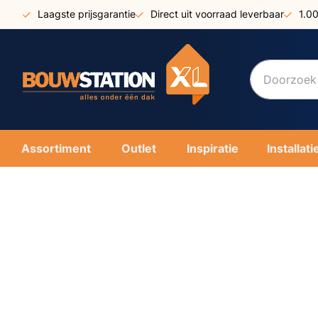
Ga
Laagste prijsgarantie
Direct uit voorraad leverbaar
1.0
naar
de
inhoud
Assortiment
Outlet
Inspiratie
Installati