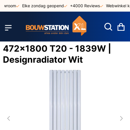
Ga
howroom
Elke zondag geopend
+4000 Reviews
Webwinkel ke
naar
de
inhoud
W
472x1800 T20 - 1839W |
Designradiator Wit