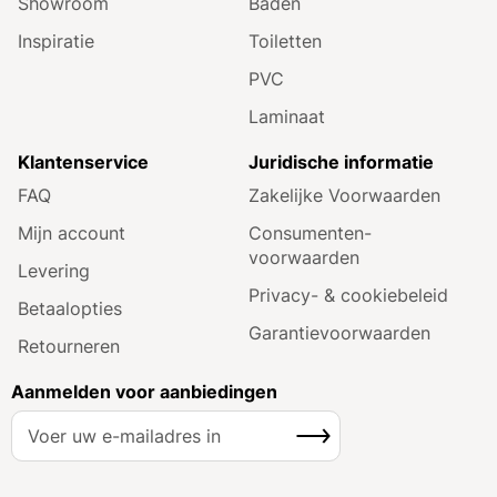
Showroom
Baden
Inspiratie
Toiletten
PVC
Laminaat
Klantenservice
Juridische informatie
FAQ
Zakelijke Voorwaarden
Mijn account
Consumenten­
voorwaarden
Levering
Privacy- & cookiebeleid
Betaalopties
Garantie­voorwaarden
Retourneren
Aanmelden voor aanbiedingen
A
Inschrijven
b
o
n