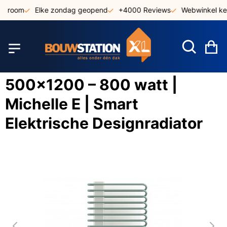
Ga
owroom
Elke zondag geopend
+4000 Reviews
Webwinkel keu
naar
de
inhoud
W
500x1200 – 800 watt |
Michelle E | Smart
Elektrische Designradiator