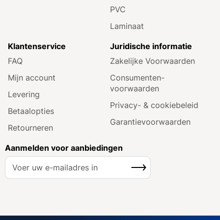
PVC
Laminaat
Klantenservice
Juridische informatie
FAQ
Zakelijke Voorwaarden
Mijn account
Consumenten­
voorwaarden
Levering
Privacy- & cookiebeleid
Betaalopties
Garantie­voorwaarden
Retourneren
Aanmelden voor aanbiedingen
A
Inschrijven
b
o
n
n
e