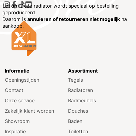
Let op:
Deze radiator wordt speciaal op bestelling
geproduceerd.
Daarom is
annuleren of retourneren niet mogelijk
na
aankoop.
Informatie
Assortiment
Openingstijden
Tegels
Contact
Radiatoren
Onze service
Badmeubels
Zakelijk klant worden
Douches
Showroom
Baden
Inspiratie
Toiletten