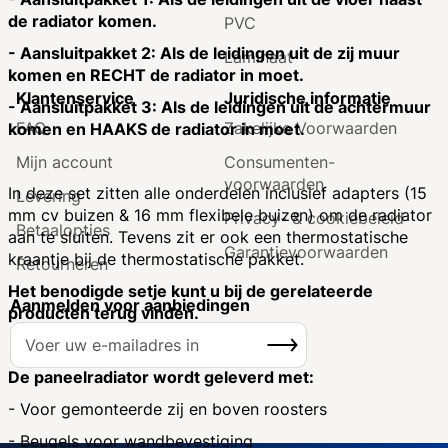
de radiator komen.
PVC
- Aansluitpakket 2: Als de leidingen uit de zij muur
Laminaat
komen en RECHT de radiator in moet.
Klantenservice
Juridische informatie
- Aansluitpakket 3: Als de leidingen uit de achtermuur
FAQ
Zakelijke Voorwaarden
komen en HAAKS de radiator in moet.
Mijn account
Consumenten­
voorwaarden
In deze set zitten alle onderdelen inclusief adapters (15
Levering
mm cv buizen & 16 mm flexibele buizen) om de radiator
Privacy- & cookiebeleid
Betaalopties
aan te sluiten. Tevens zit er ook een thermostatische
Garantie­voorwaarden
kraantje bij de thermostatische pakket.
Retourneren
Het benodigde setje kunt u bij de gerelateerde
Aanmelden voor aanbiedingen
producten terug vinden.
A
Inschrijven
b
o
De paneelradiator wordt geleverd met:
n
- Voor gemonteerde zij en boven roosters
n
- Beugels voor wandbevestiging
e