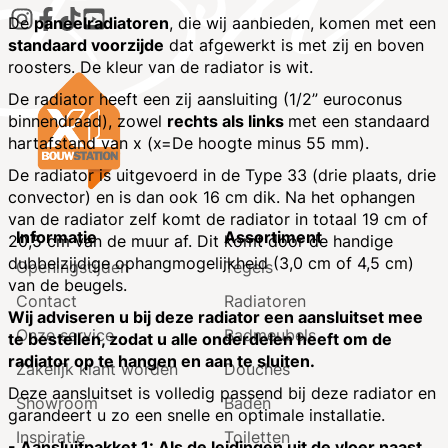
De
paneelradiatoren
, die wij aanbieden, komen met een
standaard voorzijde
dat afgewerkt is met zij en boven
roosters. De kleur van de radiator is wit.
De radiator heeft een zij aansluiting (1/2” euroconus
binnendraad), zowel
rechts als links
met een standaard
hartafstand van x (x=De hoogte minus 55 mm).
De radiator is uitgevoerd in de Type 33 (drie plaats, drie
convector) en is dan ook 16 cm dik. Na het ophangen
van de radiator zelf komt de radiator in totaal 19 cm of
Informatie
Assortiment
20,5 cm van de muur af. Dit komt door de handige
dubbelzijdige ophangmogelijkheid (3,0 cm of 4,5 cm)
Openingstijden
Tegels
van de beugels.
Contact
Radiatoren
Wij adviseren u bij deze radiator een aansluitset mee
Onze service
Badmeubels
te bestellen, zodat u alle onderdelen heeft om de
radiator op te hangen en aan te sluiten.
Zakelijk klant worden
Douches
Deze aansluitset is volledig passend bij deze radiator en
Showroom
Baden
garandeert u zo een snelle en optimale installatie.
Inspiratie
Toiletten
- Aansluitpakket 1: Als de leidingen uit de vloer naast