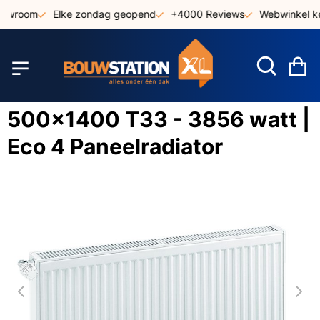
Ga
owroom
Elke zondag geopend
+4000 Reviews
Webwinkel ke
naar
de
inhoud
W
500x1400 T33 - 3856 watt |
Eco 4 Paneelradiator