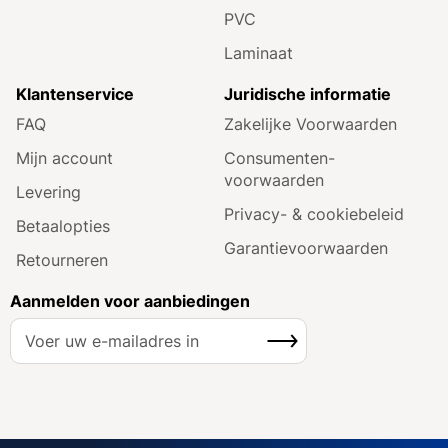
PVC
Laminaat
Klantenservice
Juridische informatie
FAQ
Zakelijke Voorwaarden
Mijn account
Consumenten­
voorwaarden
Levering
Privacy- & cookiebeleid
Betaalopties
Garantie­voorwaarden
Retourneren
Aanmelden voor aanbiedingen
A
Inschrijven
b
o
n
n
e