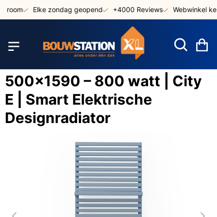
Ga
wroom
Elke zondag geopend
+4000 Reviews
Webwinkel keu
naar
de
inhoud
W
500x1590 – 800 watt | City
E | Smart Elektrische
Designradiator