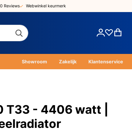
0 Reviews
Webwinkel keurmerk
Account
Win
Showroom
Zakelijk
Klantenservice
T33 - 4406 watt |
eelradiator