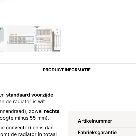
PRODUCT INFORMATIE
een
standaard voorzijde
n de radiator is wit.
binnendraad), zowel
rechts
hoogte minus 55 mm).
Artikelnummer
rie convector) en is dan
Fabrieksgarantie
omt de radiator in totaal