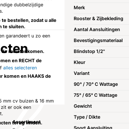
ndige dubbelzijdige
Merk
s.
Rooster & Zijbekleding
te bestellen, zodat u alle
 te sluiten.
Aantal Aansluitingen
 en garandeert u zo een
Bevestigingsmateriaal
ucten
st de radiator komen.
Blindstop 1/2"
r komen en RECHT de
Kleur
of
alles selecteren
Variant
muur komen en HAAKS de
90° / 70° C Wattage
75° / 65° C Wattage
 (15 mm cv buizen & 16 mm
Gewicht
 zit er ook een
t.
Type / Dikte
Assortiment
Klantenservic
ucten terug vinden.
Soort Aansluiting