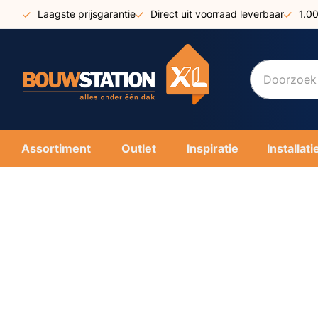
Ga
Laagste prijsgarantie
Direct uit voorraad leverbaar
1.0
naar
de
inhoud
Assortiment
Outlet
Inspiratie
Installati