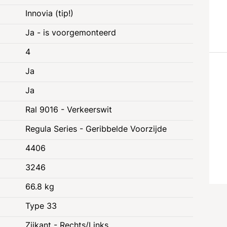
Innovia (tip!)
Ja - is voorgemonteerd
4
Ja
Ja
Ral 9016 - Verkeerswit
Regula Series - Geribbelde Voorzijde
4406
3246
66.8 kg
Type 33
e
Juridische informatie
Zijkant - Rechts/Links