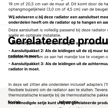
19 cm of 20,5 cm van de muur af. Dit komt door de ha
ophangmogelijkheid (3,0 cm of 4,5 cm) van de beugel
Wij adviseren u bij deze radiator een aansluitset mee 
onderdelen heeft om de radiator op te hangen en aan
Deze aansluitset is volledig passend bij deze radiator
snelle en optimale installatie.
Gerelateerde prod
- Aansluitpakket 1: Als de leidingen uit de vloer naa
- Aansluitpakket 2: Als de leidingen uit de zij muu
radiator in moet.
Selecteer items om ze aan het mandje toe te voegen 
- Aansluitpakket 3: Als de leidingen uit de achter
radiator in moet.
In deze set zitten alle onderdelen inclusief adapters
flexibele buizen) om de radiator aan te sluiten. Tevens
thermostatische kraantje bij de thermostatische pakke
Socials
Informatie
Het benodigde setje kunt u bij de gerelateerde prod