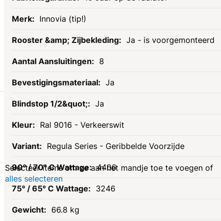
Innovia (tip!)
Ja - is voorgemonteerd
8
Ja
Gerelateerde
Ja
Ral 9016 - Verkeerswit
producten
Regula Series - Geribbelde Voorzijde
4406
Selecteer items om ze aan het mandje toe te voegen of
alles selecteren
3246
66.8 kg