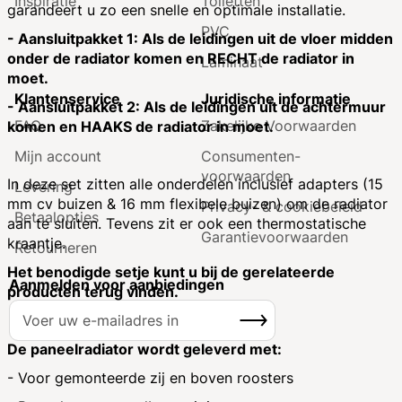
Inspiratie
Toiletten
garandeert u zo een snelle en optimale installatie.
PVC
- Aansluitpakket 1: Als de leidingen uit de vloer midden
onder de radiator komen en RECHT de radiator in
Laminaat
moet.
Klantenservice
Juridische informatie
- Aansluitpakket 2: Als de leidingen uit de achtermuur
FAQ
Zakelijke Voorwaarden
komen en HAAKS de radiator in moet.
Mijn account
Consumenten­
voorwaarden
In deze set zitten alle onderdelen inclusief adapters (15
Levering
mm cv buizen & 16 mm flexibele buizen) om de radiator
Privacy- & cookiebeleid
Betaalopties
aan te sluiten. Tevens zit er ook een thermostatische
Garantie­voorwaarden
kraantje.
Retourneren
Het benodigde setje kunt u bij de gerelateerde
Aanmelden voor aanbiedingen
producten terug vinden.
A
Inschrijven
b
o
De paneelradiator wordt geleverd met:
n
- Voor gemonteerde zij en boven roosters
n