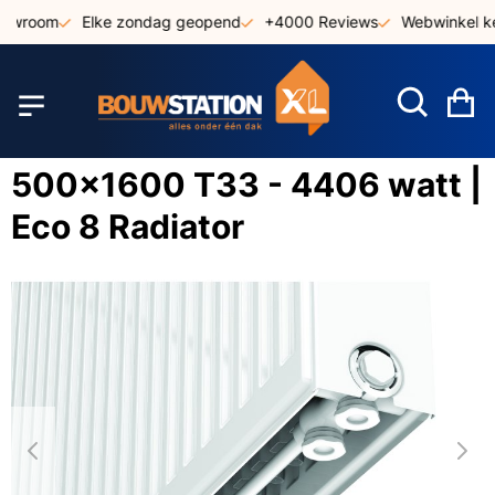
Ga
owroom
Elke zondag geopend
+4000 Reviews
Webwinkel ke
naar
de
inhoud
W
500x1600 T33 - 4406 watt |
Eco 8 Radiator