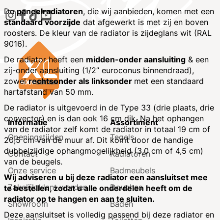
De
paneelradiatoren
, die wij aanbieden, komen met een
standaard voorzijde
dat afgewerkt is met zij en boven
roosters. De kleur van de radiator is zijdeglans wit (RAL
9016).
De radiator heeft een
midden-onder aansluiting
& een
zij-onder aansluiting (1/2” euroconus binnendraad),
zowel
rechtsonder als linksonder
met een standaard
hartafstand van 50 mm.
De radiator is uitgevoerd in de Type 33 (drie plaats, drie
convector) en is dan ook 16 cm dik. Na het ophangen
Informatie
Assortiment
van de radiator zelf komt de radiator in totaal 19 cm of
Openingstijden
Tegels
20,5 cm van de muur af. Dit komt door de handige
dubbelzijdige ophangmogelijkheid (3,0 cm of 4,5 cm)
Contact
Radiatoren
van de beugels.
Onze service
Badmeubels
Wij adviseren u bij deze radiator een aansluitset mee
Zakelijk klant worden
Douches
te bestellen, zodat u alle onderdelen heeft om de
radiator op te hangen en aan te sluiten.
Showroom
Baden
Deze aansluitset is volledig passend bij deze radiator en