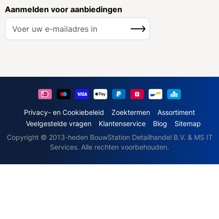
Aanmelden voor aanbiedingen
A
Inschrijven
b
o
n
n
e
e
r
u
Privacy- en Cookiebeleid
Zoektermen
Assortiment
o
Veelgestelde vragen
Klantenservice
Blog
Sitemap
p
Copyright © 2013-heden BouwStation Detailhandel B.V. & MS IT
o
Services. Alle rechten voorbehouden.
n
z
e
n
i
e
u