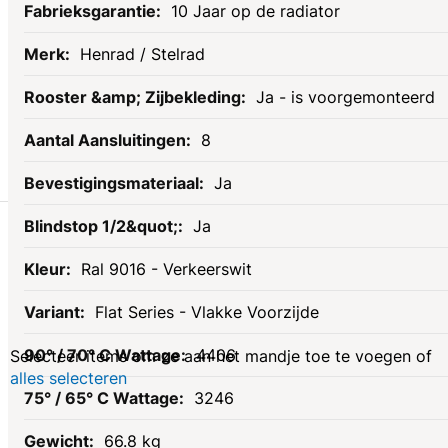
10 Jaar op de radiator
Henrad / Stelrad
Ja - is voorgemonteerd
8
Ja
Gerelateerde
Ja
Ral 9016 - Verkeerswit
producten
Flat Series - Vlakke Voorzijde
4406
Selecteer items om ze aan het mandje toe te voegen of
alles selecteren
3246
66.8 kg