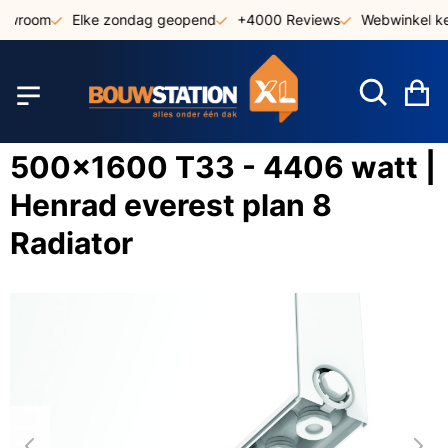
Ga
howroom
Elke zondag geopend
+4000 Reviews
Webwinkel ke
naar
de
inhoud
W
500x1600 T33 - 4406 watt |
Henrad everest plan 8
Radiator