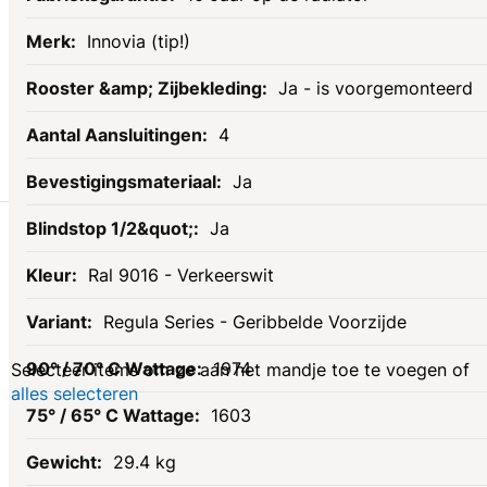
Innovia (tip!)
Ja - is voorgemonteerd
4
Ja
Gerelateerde
Ja
Ral 9016 - Verkeerswit
producten
Regula Series - Geribbelde Voorzijde
1974
Selecteer items om ze aan het mandje toe te voegen of
alles selecteren
1603
29.4 kg