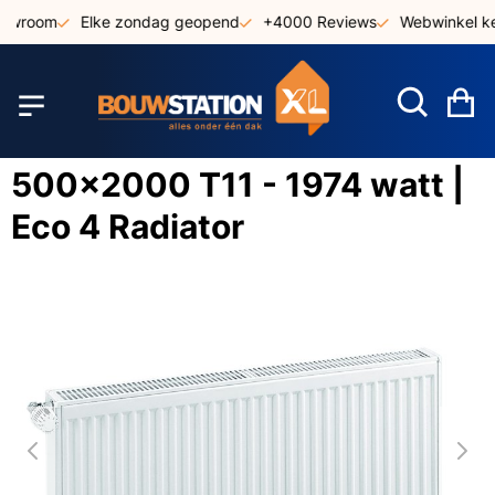
Ga
owroom
Elke zondag geopend
+4000 Reviews
Webwinkel keu
naar
de
inhoud
W
500x2000 T11 - 1974 watt |
Eco 4 Radiator