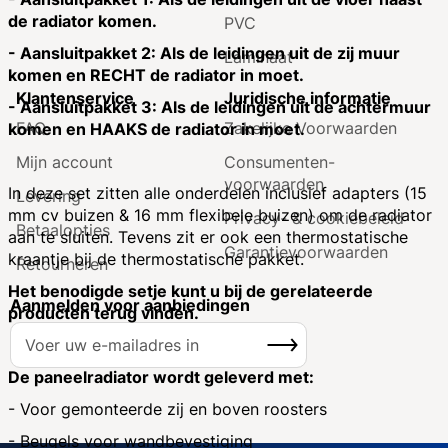
de radiator komen.
PVC
- Aansluitpakket 2: Als de leidingen uit de zij muur
Laminaat
komen en RECHT de radiator in moet.
Klantenservice
Juridische informatie
- Aansluitpakket 3: Als de leidingen uit de achtermuur
FAQ
Zakelijke Voorwaarden
komen en HAAKS de radiator in moet.
Mijn account
Consumenten­
voorwaarden
In deze set zitten alle onderdelen inclusief adapters (15
Levering
mm cv buizen & 16 mm flexibele buizen) om de radiator
Privacy- & cookiebeleid
Betaalopties
aan te sluiten. Tevens zit er ook een thermostatische
Garantie­voorwaarden
kraantje bij de thermostatische pakket.
Retourneren
Het benodigde setje kunt u bij de gerelateerde
Aanmelden voor aanbiedingen
producten terug vinden.
A
Inschrijven
b
o
De paneelradiator wordt geleverd met:
n
- Voor gemonteerde zij en boven roosters
n
- Beugels voor wandbevestiging
e