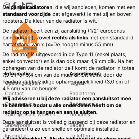
De
paneelradiatoren
, die wij aanbieden, komen met een
standaard voorzijde
dat afgewerkt is met zij en boven
roosters. De kleur van de radiator is wit.
De radiator heeft een zij aansluiting (1/2” euroconus
binnendraad), zowel
rechts als links
met een standaard
hartafstand van x (x=De hoogte minus 55 mm).
De radiator is uitgevoerd in de Type 11 (enkel plaats,
enkel convector) en is dan ook maar 4,9 cm dik. Na het
ophangen van de radiator zelf komt de radiator in totaal
Informatie
Assortiment
7,9 cm of 9,4 cm van de muur af. Dit komt door de
handige dubbelzijdige ophangmogelijkheid (3,0 cm of
Openingstijden
Tegels
4,5 cm) van de beugels.
Contact
Radiatoren
Wij adviseren u bij deze radiator een aansluitset mee
Onze service
Badmeubels
te bestellen, zodat u alle onderdelen heeft om de
radiator op te hangen en aan te sluiten.
Zakelijk klant worden
Douches
Deze aansluitset is volledig passend bij deze radiator en
Showroom
Baden
garandeert u zo een snelle en optimale installatie.
Inspiratie
Toiletten
- Aansluitpakket 1: Als de leidingen uit de vloer naast