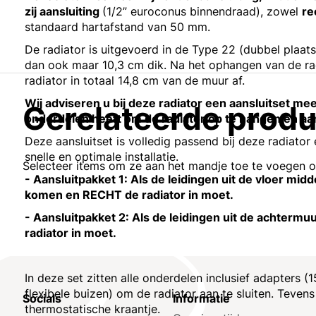
zij aansluiting
(1/2” euroconus binnendraad), zowel
re
standaard hartafstand van 50 mm.
De radiator is uitgevoerd in de Type 22 (dubbel plaats
dan ook maar 10,3 cm dik. Na het ophangen van de ra
radiator in totaal 14,8 cm van de muur af.
Wij adviseren u bij deze radiator een aansluitset mee 
Gerelateerde prod
onderdelen heeft om de radiator op te hangen en aan
Deze aansluitset is volledig passend bij deze radiator
snelle en optimale installatie.
Selecteer items om ze aan het mandje toe te voegen 
- Aansluitpakket 1: Als de leidingen uit de vloer mid
komen en RECHT de radiator in moet.
- Aansluitpakket 2: Als de leidingen uit de achter
radiator in moet.
In deze set zitten alle onderdelen inclusief adapters
flexibele buizen) om de radiator aan te sluiten. Tevens
Socials
Informatie
thermostatische kraantje.