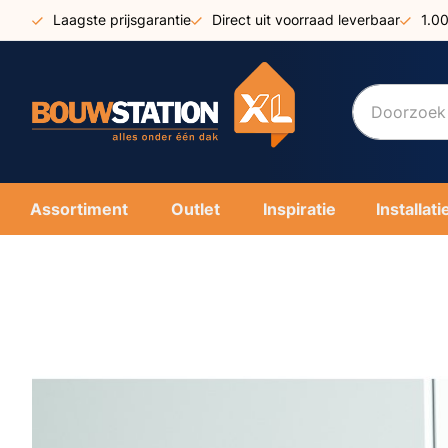
Ga
Laagste prijsgarantie
Direct uit voorraad leverbaar
1.0
naar
de
inhoud
Assortiment
Outlet
Inspiratie
Installati