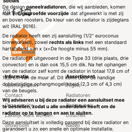
Socials
De design
paneelradiatoren
, die wij aanbieden, komen
met een
gegroefde voorzijde
dat afgewerkt is met zij
en boven roosters. De kleur van de radiator is zijdeglans
wit (RAL 9016).
De radiator heeft een zij aansluiting (1/2” euroconus
binnendraad), zowel
rechts als links
met een standaard
hartafstand van x (x=De hoogte minus 55 mm).
De radiator is uitgevoerd in de Type 33 (drie plaats, drie
convector) en is dan ook 15,5 cm dik. Na het ophangen
van de radiator zelf komt de radiator in totaal 17,8 cm of
Informatie
Assortiment
19,8 cm van de muur af. Dit komt door de handige
dubbelzijdige ophangmogelijkheid (2,3 cm of 4,3 cm)
Openingstijden
Tegels
van de beugels.
Contact
Radiatoren
Wij adviseren u bij deze radiator een aansluitset mee
Onze service
Badmeubels
te bestellen, zodat u alle onderdelen heeft om de
radiator op te hangen en aan te sluiten.
Zakelijk klant worden
Douches
Deze aansluitset is volledig passend bij deze radiator en
Showroom
Baden
garandeert u zo een snelle en optimale installatie.