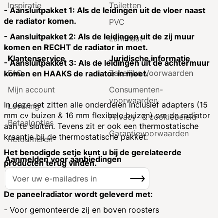
Inspiratie
Toiletten
- Aansluitpakket 1: Als de leidingen uit de vloer naast
de radiator komen.
PVC
- Aansluitpakket 2: Als de leidingen uit de zij muur
Laminaat
komen en RECHT de radiator in moet.
Klantenservice
Juridische informatie
- Aansluitpakket 3: Als de leidingen uit de achtermuur
FAQ
Zakelijke Voorwaarden
komen en HAAKS de radiator in moet.
Mijn account
Consumenten­
voorwaarden
In deze set zitten alle onderdelen inclusief adapters (15
Levering
mm cv buizen & 16 mm flexibele buizen) om de radiator
Privacy- & cookiebeleid
Betaalopties
aan te sluiten. Tevens zit er ook een thermostatische
Garantie­voorwaarden
kraantje bij de thermostatische pakket.
Retourneren
Het benodigde setje kunt u bij de gerelateerde
Aanmelden voor aanbiedingen
producten terug vinden.
A
Inschrijven
b
o
De paneelradiator wordt geleverd met:
n
- Voor gemonteerde zij en boven roosters
n