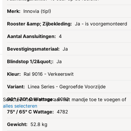
Innovia (tip!)
Ja - is voorgemonteerd
4
Ja
Gerelateerde
Ja
Ral 9016 - Verkeerswit
producten
Linea Series - Gegroefde Voorzijde
6092
Selecteer items om ze aan het mandje toe te voegen of
alles selecteren
4782
52.8 kg