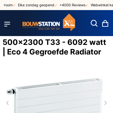
Ga
owroom
Elke zondag geopend
+4000 Reviews
Webwinkel keu
naar
de
inhoud
W
500x2300 T33 - 6092 watt
| Eco 4 Gegroefde Radiator