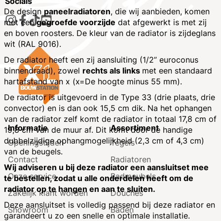
Socials
De design
paneelradiatoren
, die wij aanbieden, komen
met een
gegroefde voorzijde
dat afgewerkt is met zij
en boven roosters. De kleur van de radiator is zijdeglans
wit (RAL 9016).
De radiator heeft een zij aansluiting (1/2” euroconus
binnendraad), zowel
rechts als links
met een standaard
hartafstand van x (x=De hoogte minus 55 mm).
De radiator is uitgevoerd in de Type 33 (drie plaats, drie
convector) en is dan ook 15,5 cm dik. Na het ophangen
van de radiator zelf komt de radiator in totaal 17,8 cm of
Informatie
Assortiment
19,8 cm van de muur af. Dit komt door de handige
dubbelzijdige ophangmogelijkheid (2,3 cm of 4,3 cm)
Openingstijden
Tegels
van de beugels.
Contact
Radiatoren
Wij adviseren u bij deze radiator een aansluitset mee
Onze service
Badmeubels
te bestellen, zodat u alle onderdelen heeft om de
radiator op te hangen en aan te sluiten.
Zakelijk klant worden
Douches
Deze aansluitset is volledig passend bij deze radiator en
Showroom
Baden
garandeert u zo een snelle en optimale installatie.