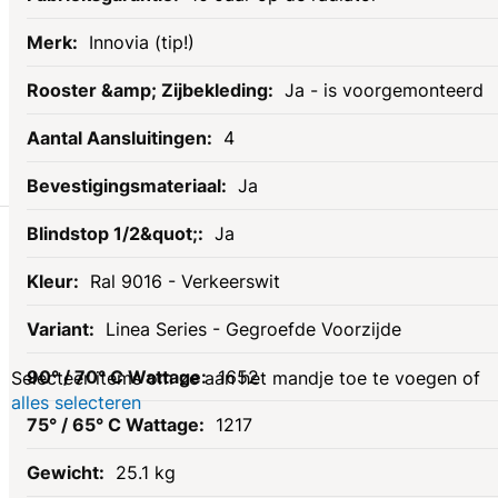
Innovia (tip!)
Ja - is voorgemonteerd
4
Ja
Gerelateerde
Ja
Ral 9016 - Verkeerswit
producten
Linea Series - Gegroefde Voorzijde
1652
Selecteer items om ze aan het mandje toe te voegen of
alles selecteren
1217
25.1 kg