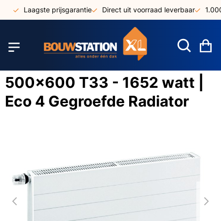
Ga
Laagste prijsgarantie
Direct uit voorraad leverbaar
1.000m
naar
de
inhoud
W
500x600 T33 - 1652 watt |
Eco 4 Gegroefde Radiator