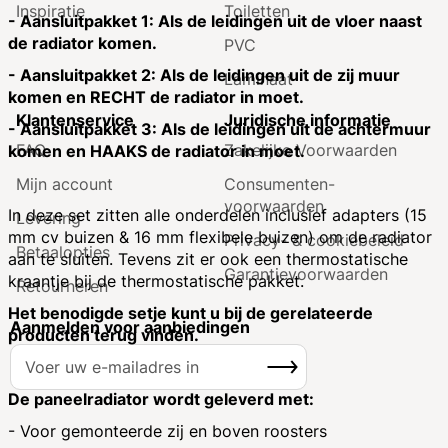
Inspiratie
Toiletten
- Aansluitpakket 1: Als de leidingen uit de vloer naast
de radiator komen.
PVC
- Aansluitpakket 2: Als de leidingen uit de zij muur
Laminaat
komen en RECHT de radiator in moet.
Klantenservice
Juridische informatie
- Aansluitpakket 3: Als de leidingen uit de achtermuur
FAQ
Zakelijke Voorwaarden
komen en HAAKS de radiator in moet.
Mijn account
Consumenten­
voorwaarden
In deze set zitten alle onderdelen inclusief adapters (15
Levering
mm cv buizen & 16 mm flexibele buizen) om de radiator
Privacy- & cookiebeleid
Betaalopties
aan te sluiten. Tevens zit er ook een thermostatische
Garantie­voorwaarden
kraantje bij de thermostatische pakket.
Retourneren
Het benodigde setje kunt u bij de gerelateerde
Aanmelden voor aanbiedingen
producten terug vinden.
A
Inschrijven
b
o
De paneelradiator wordt geleverd met:
n
- Voor gemonteerde zij en boven roosters
n