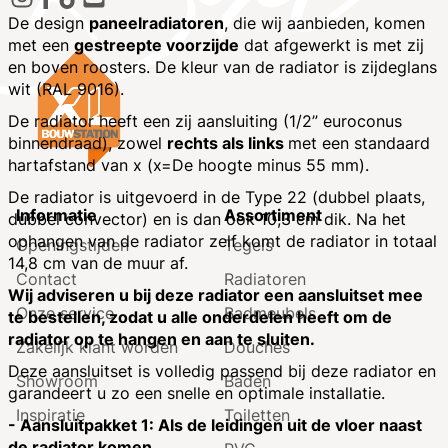
De design
paneelradiatoren
, die wij aanbieden, komen
met een
gestreepte voorzijde
dat afgewerkt is met zij
en boven roosters. De kleur van de radiator is zijdeglans
wit (RAL 9016).
De radiator heeft een zij aansluiting (1/2” euroconus
binnendraad), zowel
rechts als links
met een standaard
hartafstand van x (x=De hoogte minus 55 mm).
De radiator is uitgevoerd in de Type 22 (dubbel plaats,
Informatie
Assortiment
dubbel convector) en is dan ook 10,3 cm dik. Na het
ophangen van de radiator zelf komt de radiator in totaal
Openingstijden
Tegels
14,8 cm van de muur af.
Contact
Radiatoren
Wij adviseren u bij deze radiator een aansluitset mee
Onze service
Badmeubels
te bestellen, zodat u alle onderdelen heeft om de
radiator op te hangen en aan te sluiten.
Zakelijk klant worden
Douches
Deze aansluitset is volledig passend bij deze radiator en
Showroom
Baden
garandeert u zo een snelle en optimale installatie.
Inspiratie
Toiletten
- Aansluitpakket 1: Als de leidingen uit de vloer naast
de radiator komen.