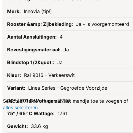
Innovia (tip!)
Ja - is voorgemonteerd
4
Ja
Gerelateerde
Ja
Ral 9016 - Verkeerswit
producten
Linea Series - Gegroefde Voorzijde
2220
Selecteer items om ze aan het mandje toe te voegen of
alles selecteren
1761
33.6 kg