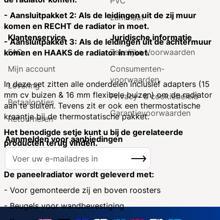
PVC
- Aansluitpakket 2: Als de leidingen uit de zij muur
Laminaat
komen en RECHT de radiator in moet.
Klantenservice
Juridische informatie
- Aansluitpakket 3: Als de leidingen uit de achtermuur
FAQ
Zakelijke Voorwaarden
komen en HAAKS de radiator in moet.
Mijn account
Consumenten­
voorwaarden
In deze set zitten alle onderdelen inclusief adapters (15
Levering
mm cv buizen & 16 mm flexibele buizen) om de radiator
Privacy- & cookiebeleid
Betaalopties
aan te sluiten. Tevens zit er ook een thermostatische
Garantie­voorwaarden
kraantje bij de thermostatische pakket.
Retourneren
Het benodigde setje kunt u bij de gerelateerde
Aanmelden voor aanbiedingen
producten terug vinden.
A
Inschrijven
b
o
De paneelradiator wordt geleverd met:
n
- Voor gemonteerde zij en boven roosters
n
- Beugels voor wandbevestiging
e
e