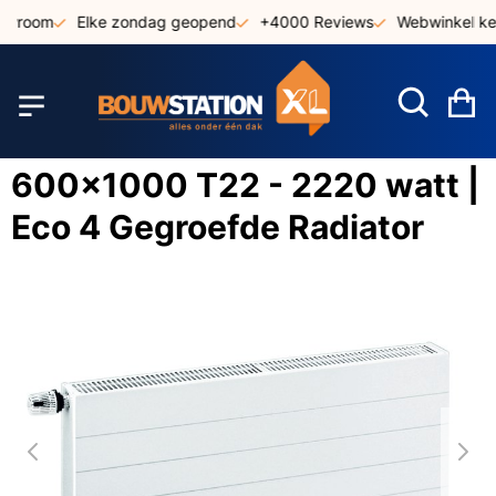
Ga
owroom
Elke zondag geopend
+4000 Reviews
Webwinkel keu
naar
de
inhoud
W
600x1000 T22 - 2220 watt |
Eco 4 Gegroefde Radiator