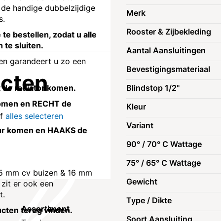
 de handige dubbelzijdige
Merk
s.
Rooster & Zijbekleding
te bestellen, zodat u alle
 te sluiten.
Aantal Aansluitingen
 en garandeert u zo een
Bevestigingsmateriaal
ucten
st de radiator komen.
Blindstop 1/2"
r komen en RECHT de
Kleur
of
alles selecteren
Variant
muur komen en HAAKS de
90° / 70° C Wattage
75° / 65° C Wattage
 (15 mm cv buizen & 16 mm
Gewicht
 zit er ook een
t.
Type / Dikte
Assortiment
Klantenservic
ucten terug vinden.
Soort Aansluiting