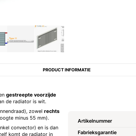
PRODUCT INFORMATIE
een
gestreepte voorzijde
n de radiator is wit.
binnendraad), zowel
rechts
hoogte minus 55 mm).
Artikelnummer
enkel convector) en is dan
Fabrieksgarantie
elf komt de radiator in