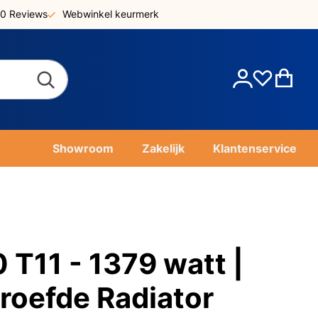
0 Reviews
Webwinkel keurmerk
Account
Win
Showroom
Zakelijk
Klantenservice
T11 - 1379 watt |
roefde Radiator