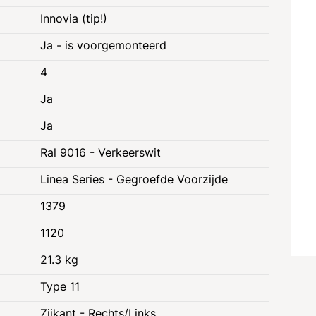
Innovia (tip!)
Ja - is voorgemonteerd
4
Ja
Ja
Ral 9016 - Verkeerswit
Linea Series - Gegroefde Voorzijde
1379
1120
21.3 kg
Type 11
e
Juridische informatie
Zijkant - Rechts/Links