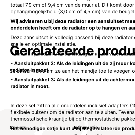
totaal 7,9 cm of 9,4 cm van de muur af. Dit komt door
ophangmogelijkheid (3,0 cm of 4,5 cm) van de beugel
Wij adviseren u bij deze radiator een aansluitset mee 
onderdelen heeft om de radiator op te hangen en aan
Deze aansluitset is volledig passend bij deze radiator
snelle en optimale installatie.
Gerelateerde prod
- Aansluitpakket 1: Als de leidingen uit de vloer naa
- Aansluitpakket 2: Als de leidingen uit de zij muu
radiator in moet.
Selecteer items om ze aan het mandje toe te voegen 
- Aansluitpakket 3: Als de leidingen uit de achter
radiator in moet.
In deze set zitten alle onderdelen inclusief adapters
flexibele buizen) om de radiator aan te sluiten. Tevens
thermostatische kraantje bij de thermostatische pakke
Socials
Informatie
Het benodigde setje kunt u bij de gerelateerde prod