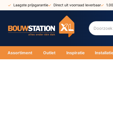
Ga
Laagste prijsgarantie
Direct uit voorraad leverbaar
1.0
naar
de
inhoud
Assortiment
Outlet
Inspiratie
Installati