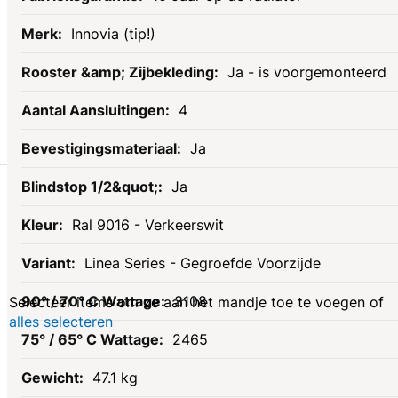
Innovia (tip!)
Ja - is voorgemonteerd
4
Ja
Gerelateerde
Ja
Ral 9016 - Verkeerswit
producten
Linea Series - Gegroefde Voorzijde
3108
Selecteer items om ze aan het mandje toe te voegen of
alles selecteren
2465
47.1 kg