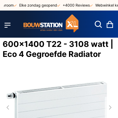
Ga
owroom
Elke zondag geopend
+4000 Reviews
Webwinkel keu
naar
de
inhoud
W
600x1400 T22 - 3108 watt |
Eco 4 Gegroefde Radiator