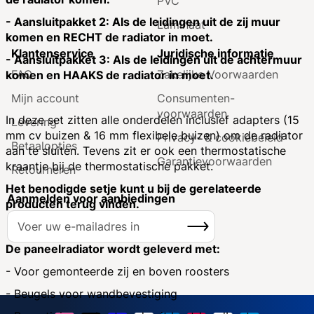
PVC
- Aansluitpakket 2: Als de leidingen uit de zij muur
Laminaat
komen en RECHT de radiator in moet.
Klantenservice
Juridische informatie
- Aansluitpakket 3: Als de leidingen uit de achtermuur
FAQ
Zakelijke Voorwaarden
komen en HAAKS de radiator in moet.
Mijn account
Consumenten­
voorwaarden
In deze set zitten alle onderdelen inclusief adapters (15
Levering
mm cv buizen & 16 mm flexibele buizen) om de radiator
Privacy- & cookiebeleid
Betaalopties
aan te sluiten. Tevens zit er ook een thermostatische
Garantie­voorwaarden
kraantje bij de thermostatische pakket.
Retourneren
Het benodigde setje kunt u bij de gerelateerde
Aanmelden voor aanbiedingen
producten terug vinden.
A
Inschrijven
b
o
De paneelradiator wordt geleverd met:
n
- Voor gemonteerde zij en boven roosters
n
- Beugels voor wandbevestiging
e
e