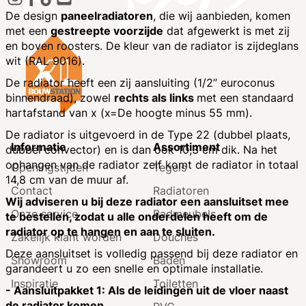
De design
paneelradiatoren
, die wij aanbieden, komen
met een
gestreepte voorzijde
dat afgewerkt is met zij
en boven roosters. De kleur van de radiator is zijdeglans
wit (RAL 9016).
De radiator heeft een zij aansluiting (1/2” euroconus
binnendraad), zowel
rechts als links
met een standaard
hartafstand van x (x=De hoogte minus 55 mm).
De radiator is uitgevoerd in de Type 22 (dubbel plaats,
Informatie
Assortiment
dubbel convector) en is dan ook 10,3 cm dik. Na het
ophangen van de radiator zelf komt de radiator in totaal
Openingstijden
Tegels
14,8 cm van de muur af.
Contact
Radiatoren
Wij adviseren u bij deze radiator een aansluitset mee
Onze service
Badmeubels
te bestellen, zodat u alle onderdelen heeft om de
radiator op te hangen en aan te sluiten.
Zakelijk klant worden
Douches
Deze aansluitset is volledig passend bij deze radiator en
Showroom
Baden
garandeert u zo een snelle en optimale installatie.
Inspiratie
Toiletten
- Aansluitpakket 1: Als de leidingen uit de vloer naast
de radiator komen.