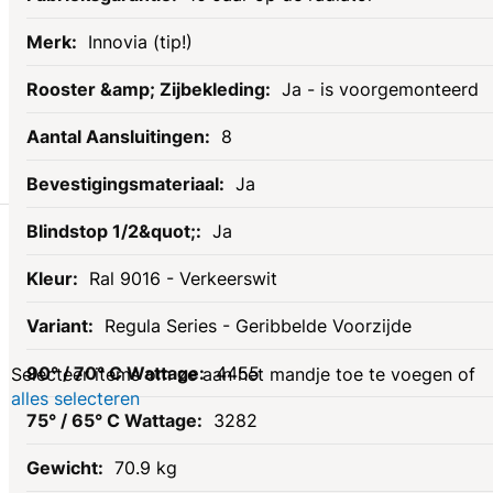
Innovia (tip!)
Ja - is voorgemonteerd
8
Ja
Gerelateerde
Ja
Ral 9016 - Verkeerswit
producten
Regula Series - Geribbelde Voorzijde
4455
Selecteer items om ze aan het mandje toe te voegen of
alles selecteren
3282
70.9 kg