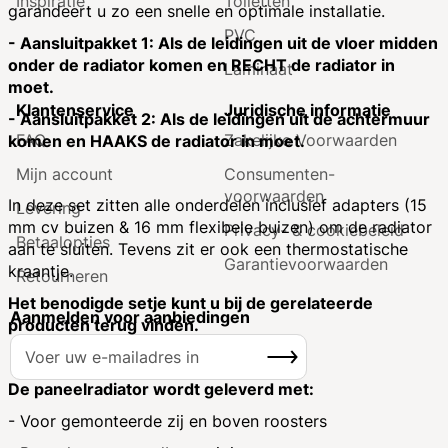
Inspiratie
Toiletten
garandeert u zo een snelle en optimale installatie.
PVC
- Aansluitpakket 1: Als de leidingen uit de vloer midden
onder de radiator komen en RECHT de radiator in
Laminaat
moet.
Klantenservice
Juridische informatie
- Aansluitpakket 2: Als de leidingen uit de achtermuur
FAQ
Zakelijke Voorwaarden
komen en HAAKS de radiator in moet.
Mijn account
Consumenten­
voorwaarden
In deze set zitten alle onderdelen inclusief adapters (15
Levering
mm cv buizen & 16 mm flexibele buizen) om de radiator
Privacy- & cookiebeleid
Betaalopties
aan te sluiten. Tevens zit er ook een thermostatische
Garantie­voorwaarden
kraantje.
Retourneren
Het benodigde setje kunt u bij de gerelateerde
Aanmelden voor aanbiedingen
producten terug vinden.
A
Inschrijven
b
o
De paneelradiator wordt geleverd met:
n
- Voor gemonteerde zij en boven roosters
n