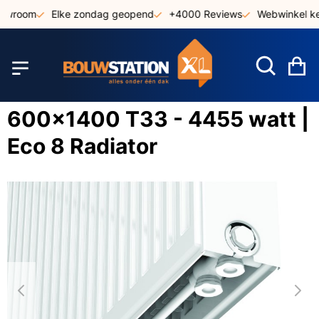
Ga
owroom
Elke zondag geopend
+4000 Reviews
Webwinkel keu
naar
de
inhoud
W
600x1400 T33 - 4455 watt |
Eco 8 Radiator