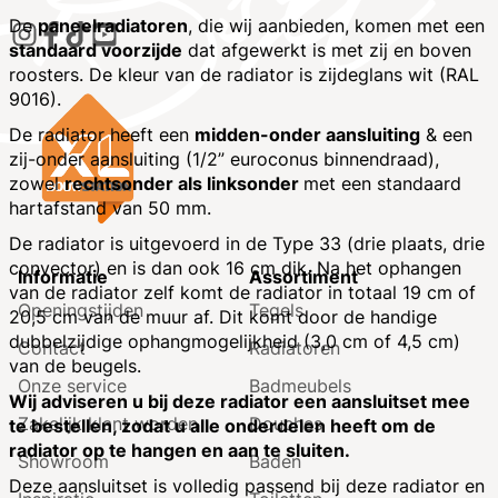
De
paneelradiatoren
, die wij aanbieden, komen met een
standaard voorzijde
dat afgewerkt is met zij en boven
roosters. De kleur van de radiator is zijdeglans wit (RAL
9016).
De radiator heeft een
midden-onder aansluiting
& een
zij-onder aansluiting (1/2” euroconus binnendraad),
zowel
rechtsonder als linksonder
met een standaard
hartafstand van 50 mm.
De radiator is uitgevoerd in de Type 33 (drie plaats, drie
convector) en is dan ook 16 cm dik. Na het ophangen
Informatie
Assortiment
van de radiator zelf komt de radiator in totaal 19 cm of
Openingstijden
Tegels
20,5 cm van de muur af. Dit komt door de handige
dubbelzijdige ophangmogelijkheid (3,0 cm of 4,5 cm)
Contact
Radiatoren
van de beugels.
Onze service
Badmeubels
Wij adviseren u bij deze radiator een aansluitset mee
Zakelijk klant worden
Douches
te bestellen, zodat u alle onderdelen heeft om de
radiator op te hangen en aan te sluiten.
Showroom
Baden
Deze aansluitset is volledig passend bij deze radiator en