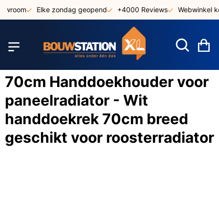
Ga
howroom
Elke zondag geopend
+4000 Reviews
Webwinkel ke
naar
de
inhoud
W
70cm Handdoekhouder voor
paneelradiator - Wit
handdoekrek 70cm breed
geschikt voor roosterradiator