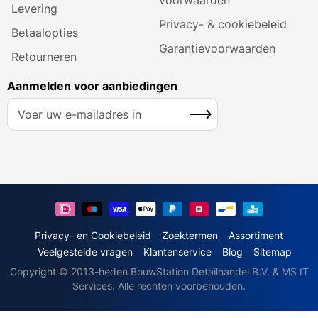
Levering
Privacy- & cookiebeleid
Betaalopties
Garantie­voorwaarden
Retourneren
Aanmelden voor aanbiedingen
A
Inschrijven
b
o
n
n
e
e
r
u
Privacy- en Cookiebeleid
Zoektermen
Assortiment
o
Veelgestelde vragen
Klantenservice
Blog
Sitemap
p
Copyright © 2013-heden BouwStation Detailhandel B.V. & MS IT
o
Services. Alle rechten voorbehouden.
n
z