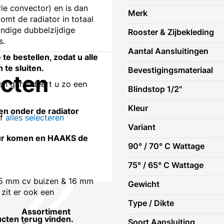
rie convector) en is dan
Merk
omt de radiator in totaal
ndige dubbelzijdige
Rooster & Zijbekleding
s.
Aantal Aansluitingen
te bestellen, zodat u alle
 te sluiten.
Bevestigingsmateriaal
ucten
 en garandeert u zo een
Blindstop 1/2"
Kleur
den onder de radiator
of
alles selecteren
Variant
muur komen en HAAKS de
90° / 70° C Wattage
75° / 65° C Wattage
 (15 mm cv buizen & 16 mm
Gewicht
 zit er ook een
Type / Dikte
Assortiment
Klantenservic
ucten terug vinden.
Soort Aansluiting