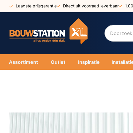
Ga
Laagste prijsgarantie
Direct uit voorraad leverbaar
1.0
naar
de
inhoud
Assortiment
Outlet
Inspiratie
Installati