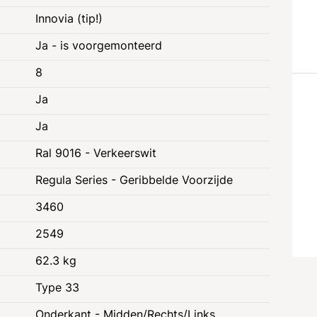
Innovia (tip!)
Ja - is voorgemonteerd
8
Ja
Ja
Ral 9016 - Verkeerswit
Regula Series - Geribbelde Voorzijde
3460
2549
62.3 kg
Type 33
e
Juridische informatie
Onderkant - Midden/Rechts/Links