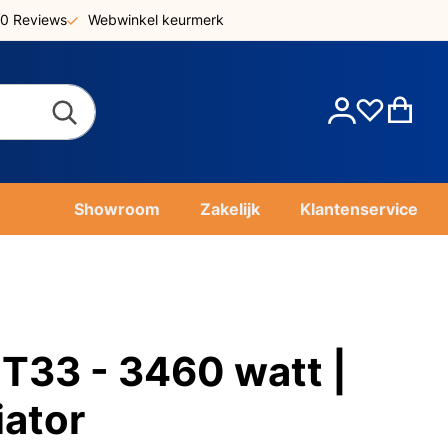
0 Reviews
Webwinkel keurmerk
Account
Win
Showroom
Zakelijk
Klantenservice
33 - 3460 watt |
iator