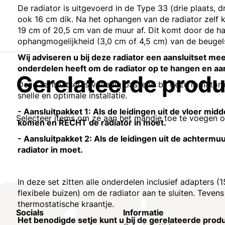
De radiator is uitgevoerd in de Type 33 (drie plaats, d
ook 16 cm dik. Na het ophangen van de radiator zelf k
19 cm of 20,5 cm van de muur af. Dit komt door de ha
ophangmogelijkheid (3,0 cm of 4,5 cm) van de beugel
Wij adviseren u bij deze radiator een aansluitset mee 
onderdelen heeft om de radiator op te hangen en aan
Gerelateerde prod
Deze aansluitset is volledig passend bij deze radiator
snelle en optimale installatie.
- Aansluitpakket 1: Als de leidingen uit de vloer mid
Selecteer items om ze aan het mandje toe te voegen 
komen en RECHT de radiator in moet.
- Aansluitpakket 2: Als de leidingen uit de achter
radiator in moet.
In deze set zitten alle onderdelen inclusief adapters
flexibele buizen) om de radiator aan te sluiten. Tevens
thermostatische kraantje.
Socials
Informatie
Het benodigde setje kunt u bij de gerelateerde prod