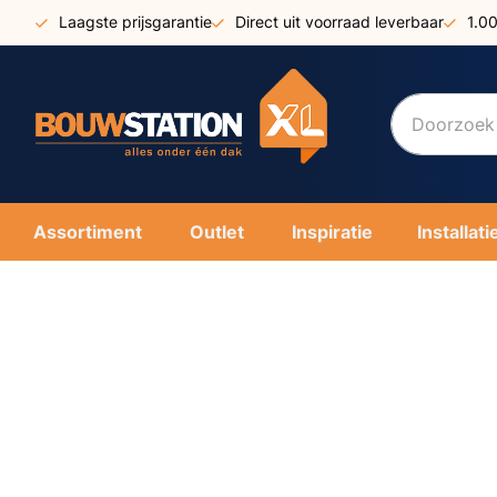
Ga
Laagste prijsgarantie
Direct uit voorraad leverbaar
1.0
naar
de
inhoud
Assortiment
Outlet
Inspiratie
Installati