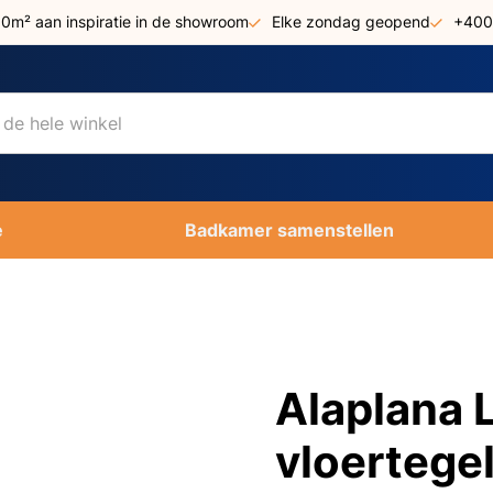
00m² aan inspiratie in de showroom
Elke zondag geopend
+400
e
Badkamer samenstellen
Alaplana
vloertege