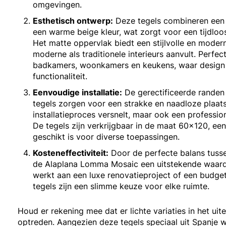
omgevingen.
Esthetisch ontwerp:
Deze tegels combineren een 
een warme beige kleur, wat zorgt voor een tijdloos
Het matte oppervlak biedt een stijlvolle en modern
moderne als traditionele interieurs aanvult. Perfec
badkamers, woonkamers en keukens, waar design ne
functionaliteit.
Eenvoudige installatie:
De gerectificeerde randen
tegels zorgen voor een strakke en naadloze plaatsi
installatieproces versnelt, maar ook een professio
De tegels zijn verkrijgbaar in de maat 60x120, een
geschikt is voor diverse toepassingen.
Kosteneffectiviteit:
Door de perfecte balans tussen
de Alaplana Lomma Mosaic een uitstekende waarde
werkt aan een luxe renovatieproject of een budget
tegels zijn een slimme keuze voor elke ruimte.
Houd er rekening mee dat er lichte variaties in het uit
optreden. Aangezien deze tegels speciaal uit Spanje 