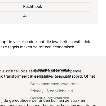
Rechthoek
Ja
p de veeleisende klant die kwaliteit en esthetiek
 deze tegels maken ze tot een economisch
e
Juridische informatie
die zich feilloos aanpassen aan uiteenlopende
k transformeert in een stijlvol toevluchtsoord. Of het
Zakelijke Voorwaarden
Consumenten­voorwaarden
Privacy- & cookiebeleid
Garantie­voorwaarden
zij de gerectificeerde randen kunnen ze strak en
rhoud, maar ook behoudt het de esthetische waarde op