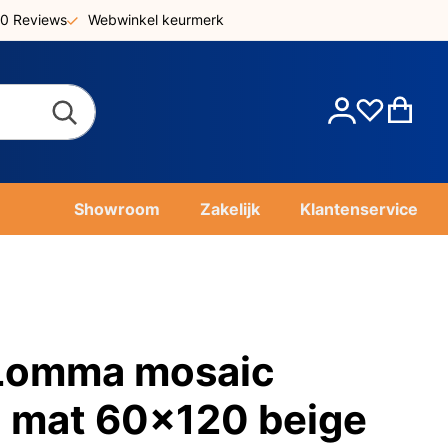
0 Reviews
Webwinkel keurmerk
Account
Win
Showroom
Zakelijk
Klantenservice
 Lomma mosaic
l mat 60x120 beige