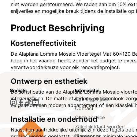
niet worden geretourneerd. We raden aan om 10% extr
snijverlies en mogelijke breuk tijdens de installatie op
Product Beschrijving
Kosteneffectiviteit
De Alaplana Lomma Mosaic Vloertegel Mat 60x120 Beige
hoog in het vaandel heeft, zonder het budget te over
verantwoorde keuze voor elk renovatieproject.
Ontwerp en esthetiek
Socials
Informatie
De sofisticatie van de Alaplana Lomma Mosaic vloerteg
interieurstijlen. De matte afwerking en betonlook zorg
Openingstijden
nu gaat om een modern appartement of een klassiek her
Contact
Onze service
Installatie en onderhoud
Zakelijk klant worden
Naast hun aantrekkelijke uiterlijk zijn deze tegels oo
Showroom
precies worden geplaatst, waardoor er minimale voege