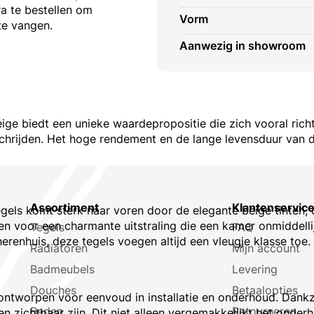
a te bestellen om
Vorm
 te vangen.
Aanwezig in showroom
 biedt een unieke waardepropositie die zich vooral richt o
schrijden. Het hoge rendement en de lange levensduur van
Assortiment
Klantenservic
els komt sterk naar voren door de elegante beige tinten, 
en voor een charmante uitstraling die een kamer onmiddellij
Tegels
FAQ
enhuis, deze tegels voegen altijd een vleugje klasse toe.
Radiatoren
Mijn account
Badmeubels
Levering
Douches
Betaalopties
k ontworpen voor eenvoud in installatie en onderhoud. Dank
Baden
Retourneren
n zichtbaar zijn. Dit niet alleen vergemakkelijkt het onde