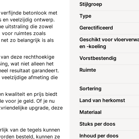
Stijlgroep
verfijnde betonlook met
Type
 en veelzijdig ontwerp.
e uitstraling die zowel
Gerectificeerd
t voor ruimtes zoals
Geschikt voor vloerverw
t zo belangrijk is als
en -koeling
 van deze rechthoekige
Vorstbestendig
ng, wat niet alleen het
Ruimte
neel resultaat garandeert.
 veelzijdige afmeting die
Sortering
 kwaliteit en prijs biedt
Land van herkomst
 voor je geld. Of je nu
vriendelijke upgrade, deze
Materiaal
Stuks per doos
erlijk van de tegels kunnen
Inhoud per doos
worden besteld, kunnen ze