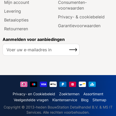
Mijn account
Consumenten­
voorwaarden
Levering
Privacy- & cookiebeleid
Betaalopties
Garantie­voorwaarden
Retourneren
Aanmelden voor aanbiedingen
A
Inschrijven
b
o
n
n
e
e
r
u
Privacy- en Cookiebeleid
Zoektermen
Assortiment
o
Veelgestelde vragen
Klantenservice
Blog
Sitemap
p
Copyright © 2013-heden BouwStation Detailhandel B.V. & MS IT
o
Services. Alle rechten voorbehouden.
n