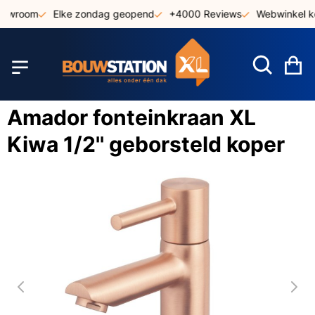
Ga
howroom
Elke zondag geopend
+4000 Reviews
Webwinkel ke
naar
de
inhoud
W
Amador fonteinkraan XL
Kiwa 1/2'' geborsteld koper