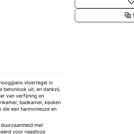
hoogglans vloertegel in
 betonlook uit, en dankzij
r van verfijning en
oonkamer, badkamer, keuken
en die een harmonieuze en
l duurzaamheid met
iceerd voor naadloze