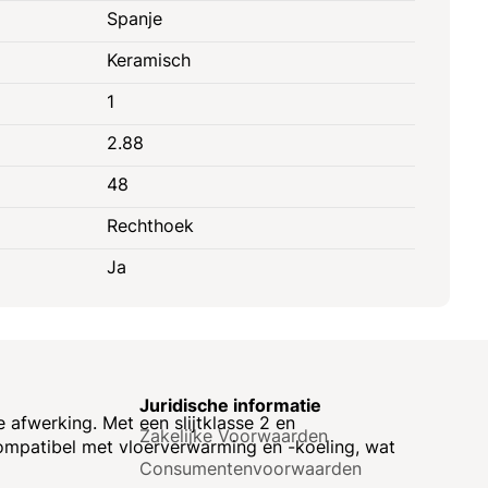
Spanje
Keramisch
1
2.88
48
Rechthoek
Ja
e
Juridische informatie
afwerking. Met een slijtklasse 2 en
Zakelijke Voorwaarden
compatibel met vloerverwarming en -koeling, wat
Consumenten­voorwaarden