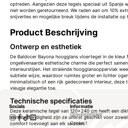
optreden. Aangezien deze tegels speciaal uit Spanje 
niet worden geretourneerd. We raden aan om 10% extr
snijverlies en mogelijke breuk tijdens de installatie op
Product Beschrijving
Ontwerp en esthetiek
De Baldocer Bayona hoogglans vloertegel in de kleur
ongeëvenaarde esthetische charme die perfect samen
interieurstijlen. Het stralende hoogglansoppervlak wee
subtiele wijze, waardoor ruimtes groter en lichter ogen
minimalistisch of een rijk gedecoreerd interieur, deze 
vleugje elegantie toe.
Technische specificaties
Socials
Informatie
Deze keramische tegel van 120x240 cm heeft een dikte
Openingstijden
vorstbestendigheid zijn ze uiterst geschikt voor zow
Contact
comfort toevoegt aan elk seizoen.