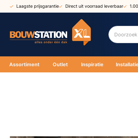
Ga
Laagste prijsgarantie
Direct uit voorraad leverbaar
1.0
naar
de
inhoud
Assortiment
Outlet
Inspiratie
Installati