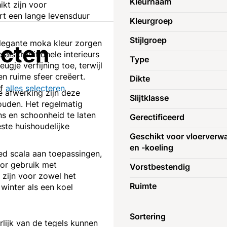
Kleurnaam
ikt zijn voor
rt een lange levensduur
Kleurgroep
Stijlgroep
legante moka kleur zorgen
ucten
als traditionele interieurs
Type
ugje verfijning toe, terwijl
 ruime sfeer creëert.
Dikte
of
alles selecteren
 afwerking zijn deze
Slijtklasse
ouden. Het regelmatig
ns en schoonheid te laten
Gerectificeerd
ste huishoudelijke
Geschikt voor vloerverw
en -koeling
d scala aan toepassingen,
oor gebruik met
Vorstbestendig
 zijn voor zowel het
Ruimte
winter als een koel
Sortering
erlijk van de tegels kunnen