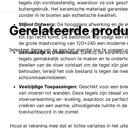
tegels zijn vorstbestendig, waardoor ze ook gesch
buitengebruik. Het keramische materiaal garandee
zonder in te boeten aan esthetische kwaliteit.
Stijlvol Ontwerp:
De hoogglans afwerking en de e
Gerelateerde prod
voor een luxueuze uitstraling die zowel in moderne 
tot zijn recht komt. De betonlook stijl voegt een vle
de grote maatvoering van 120x240 een moderne en
Selecteer items om ze aan het mandje toe te voegen 
Gemakkelijk in Onderhoud:
Dankzij de keramische
tegels gemakkelijk schoon te maken en te onderh
dweilen van de vloer volstaat om de tegel zijn gla
behouden, terwijl het ook bestand is tegen de mee
schoonmaakmiddelen.
Veelzijdige Toepassingen:
Geschikt voor een bree
van vloeren tot wanden. Deze tegels zijn ideaal v
vloerverwarming en -koeling, waardoor ze perfect
creëren van een warme, uitnodigende ruimte in de 
toevluchtsoord in de zomer.
Houd er rekening mee dat er lichte variaties in het uit