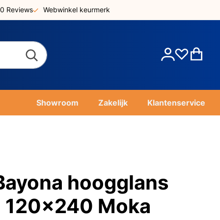
0 Reviews
Webwinkel keurmerk
Account
Win
Showroom
Zakelijk
Klantenservice
Bayona hoogglans
l 120x240 Moka