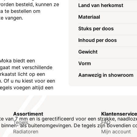
worden besteld, kunnen ze
Land van herkomst
a te bestellen om
Materiaal
 te vangen.
Stuks per doos
Inhoud per doos
Gewicht
 Moka biedt een
Vorm
gaat met verschillende
rkaatst licht op een
Aanwezig in showroom
. Of u nu kiest voor een
tegels voegen altijd een
Assortiment
Klantenservic
 van 7 mm en is gerectificeerd voor een strakke, naadloze 
Tegels
FAQ
el binnen- als buitenomgevingen. De tegels zijn bovendien 
Radiatoren
Mijn account