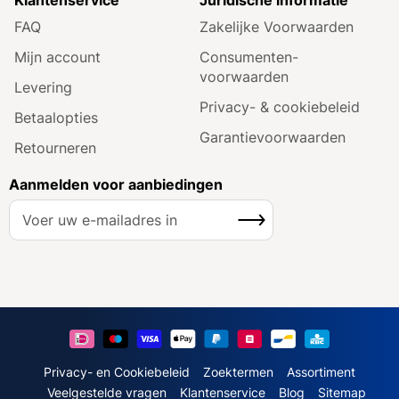
FAQ
Zakelijke Voorwaarden
Mijn account
Consumenten­
voorwaarden
Levering
Privacy- & cookiebeleid
Betaalopties
Garantie­voorwaarden
Retourneren
Aanmelden voor aanbiedingen
A
Inschrijven
b
o
n
n
e
e
r
u
Privacy- en Cookiebeleid
Zoektermen
Assortiment
o
Veelgestelde vragen
Klantenservice
Blog
Sitemap