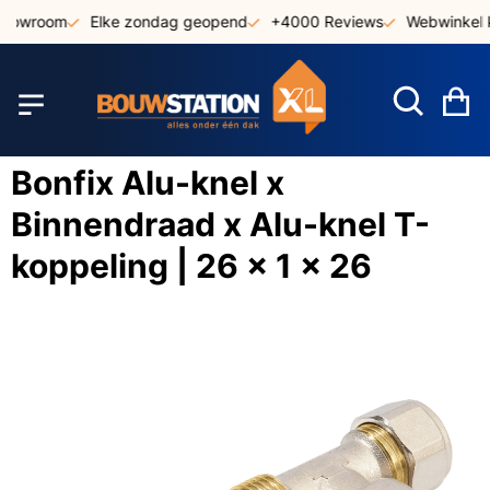
Ga
showroom
Elke zondag geopend
+4000 Reviews
Webwinkel k
naar
de
inhoud
W
Bonfix Alu-knel x
Binnendraad x Alu-knel T-
koppeling | 26 x 1 x 26