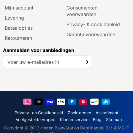
Mijn account
Consumenten­
voorwaarden
Levering
Privacy- & cookiebeleid
Betaalopties
Garantie­voorwaarden
Retourneren
Aanmelden voor aanbiedingen
A
Inschrijven
b
o
n
n
e
e
r
u
Privacy- en Cookiebeleid
Zoektermen
Assortiment
o
Veelgestelde vragen
Klantenservice
Blog
Sitemap
p
Copyright © 2013-heden BouwStation Detailhandel B.V. & MS IT
o