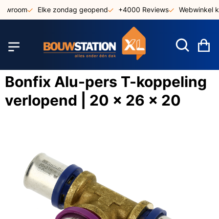
Ga
showroom
Elke zondag geopend
+4000 Reviews
Webwinkel k
naar
de
inhoud
W
Bonfix Alu-pers T-koppeling
verlopend | 20 x 26 x 20