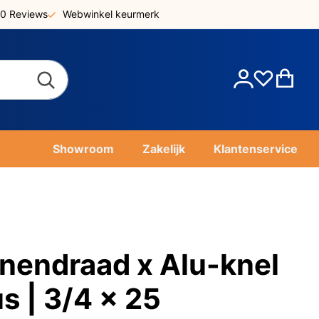
0 Reviews
Webwinkel keurmerk
Account
Win
Showroom
Zakelijk
Klantenservice
nnendraad x Alu-knel
s | 3/4 x 25