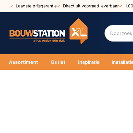
Ga
Laagste prijsgarantie
Direct uit voorraad leverbaar
1.0
naar
de
inhoud
Assortiment
Outlet
Inspiratie
Installati