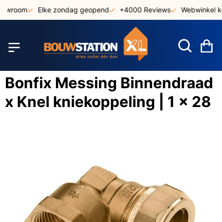
Ga
showroom
Elke zondag geopend
+4000 Reviews
Webwinkel k
naar
de
inhoud
W
Bonfix Messing Binnendraad
x Knel kniekoppeling | 1 x 28