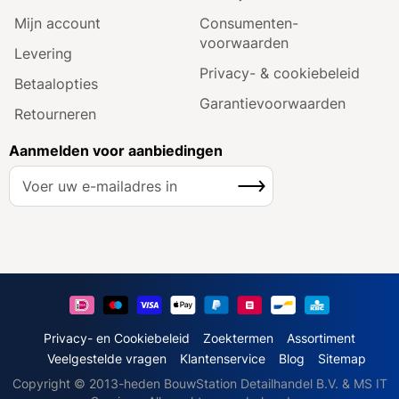
Mijn account
Consumenten­
voorwaarden
Levering
Privacy- & cookiebeleid
Betaalopties
Garantie­voorwaarden
Retourneren
Aanmelden voor aanbiedingen
A
Inschrijven
b
o
n
n
e
e
r
u
Privacy- en Cookiebeleid
Zoektermen
Assortiment
o
Veelgestelde vragen
Klantenservice
Blog
Sitemap
p
Copyright © 2013-heden BouwStation Detailhandel B.V. & MS IT
o