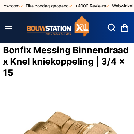
Ga
 showroom
Elke zondag geopend
+4000 Reviews
Webwinkel 
naar
de
inhoud
W
Bonfix Messing Binnendraad
x Knel kniekoppeling | 3/4 x
15