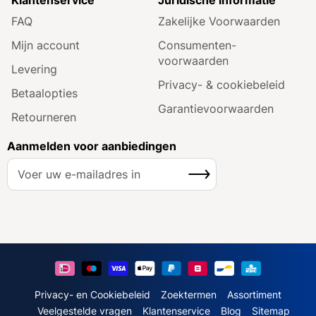
FAQ
Zakelijke Voorwaarden
Mijn account
Consumenten­
voorwaarden
Levering
Privacy- & cookiebeleid
Betaalopties
Garantie­voorwaarden
Retourneren
Aanmelden voor aanbiedingen
A
Inschrijven
b
o
n
n
e
e
r
u
Privacy- en Cookiebeleid
Zoektermen
Assortiment
o
Veelgestelde vragen
Klantenservice
Blog
Sitemap