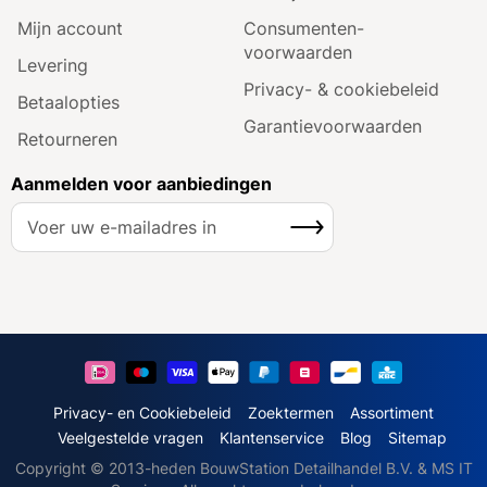
Mijn account
Consumenten­
voorwaarden
Levering
Privacy- & cookiebeleid
Betaalopties
Garantie­voorwaarden
Retourneren
Aanmelden voor aanbiedingen
A
Inschrijven
b
o
n
n
e
e
r
u
Privacy- en Cookiebeleid
Zoektermen
Assortiment
o
Veelgestelde vragen
Klantenservice
Blog
Sitemap
p
Copyright © 2013-heden BouwStation Detailhandel B.V. & MS IT
o