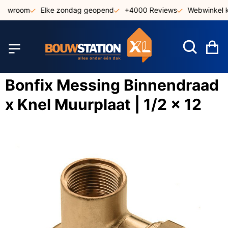
Ga
showroom
Elke zondag geopend
+4000 Reviews
Webwinkel k
naar
de
inhoud
W
Bonfix Messing Binnendraad
x Knel Muurplaat | 1/2 x 12