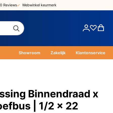
0 Reviews
Webwinkel keurmerk
Account
Win
Showroom
Zakelijk
Klantenservice
ssing Binnendraad x
efbus | 1/2 x 22