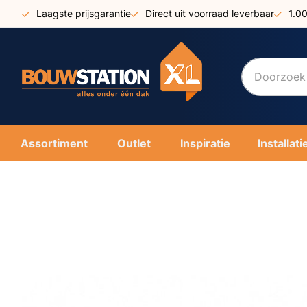
Ga
Laagste prijsgarantie
Direct uit voorraad leverbaar
1.0
naar
de
inhoud
Assortiment
Outlet
Inspiratie
Installati