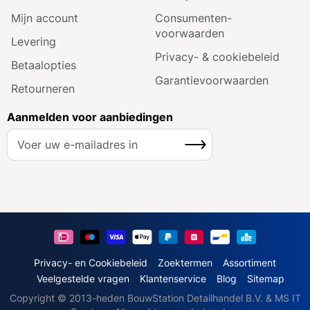
Mijn account
Consumenten­
voorwaarden
Levering
Privacy- & cookiebeleid
Betaalopties
Garantie­voorwaarden
Retourneren
Aanmelden voor aanbiedingen
A
Inschrijven
b
o
n
n
e
e
r
u
Privacy- en Cookiebeleid
Zoektermen
Assortiment
o
Veelgestelde vragen
Klantenservice
Blog
Sitemap
p
Copyright © 2013-heden BouwStation Detailhandel B.V. & MS IT
o