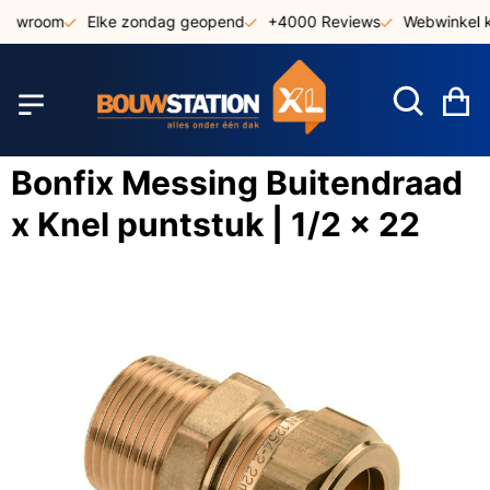
Ga
showroom
Elke zondag geopend
+4000 Reviews
Webwinkel k
naar
de
inhoud
W
Bonfix Messing Buitendraad
x Knel puntstuk | 1/2 x 22