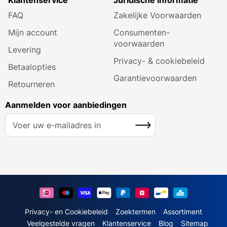
FAQ
Zakelijke Voorwaarden
Mijn account
Consumenten­
voorwaarden
Levering
Privacy- & cookiebeleid
Betaalopties
Garantie­voorwaarden
Retourneren
Aanmelden voor aanbiedingen
A
Inschrijven
b
o
n
n
e
e
r
u
Privacy- en Cookiebeleid
Zoektermen
Assortiment
o
Veelgestelde vragen
Klantenservice
Blog
Sitemap