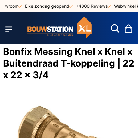
Ga
showroom
Elke zondag geopend
+4000 Reviews
Webwinkel k
naar
de
inhoud
W
Bonfix Messing Knel x Knel x
Buitendraad T-koppeling | 22
x 22 x 3/4