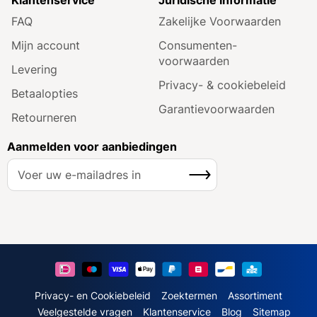
FAQ
Zakelijke Voorwaarden
Mijn account
Consumenten­
voorwaarden
Levering
Privacy- & cookiebeleid
Betaalopties
Garantie­voorwaarden
Retourneren
Aanmelden voor aanbiedingen
A
Inschrijven
b
o
n
n
e
e
r
u
Privacy- en Cookiebeleid
Zoektermen
Assortiment
o
Veelgestelde vragen
Klantenservice
Blog
Sitemap