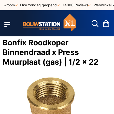
Ga
showroom
Elke zondag geopend
+4000 Reviews
Webwinkel k
naar
de
inhoud
W
Bonfix Roodkoper
Binnendraad x Press
Muurplaat (gas) | 1/2 x 22