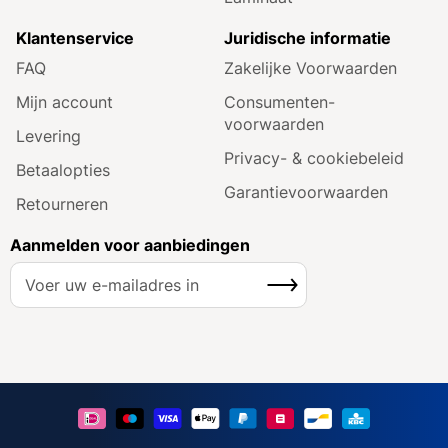
Klantenservice
Juridische informatie
FAQ
Zakelijke Voorwaarden
Mijn account
Consumenten­
voorwaarden
Levering
Privacy- & cookiebeleid
Betaalopties
Garantie­voorwaarden
Retourneren
Aanmelden voor aanbiedingen
A
Inschrijven
b
o
n
n
e
e
r
u