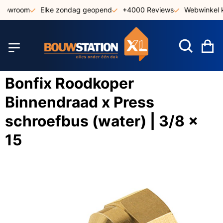
Ga
showroom
Elke zondag geopend
+4000 Reviews
Webwinkel k
naar
de
inhoud
W
Bonfix Roodkoper
Binnendraad x Press
schroefbus (water) | 3/8 x
15