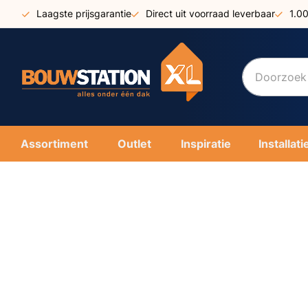
Ga
Laagste prijsgarantie
Direct uit voorraad leverbaar
1.0
naar
de
inhoud
Assortiment
Outlet
Inspiratie
Installati