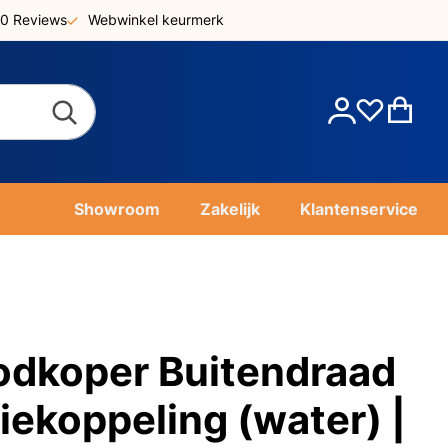
0 Reviews
Webwinkel keurmerk
Account
Win
Showroom
Zakelijk
Klantenservice
odkoper Buitendraad
iekoppeling (water) |