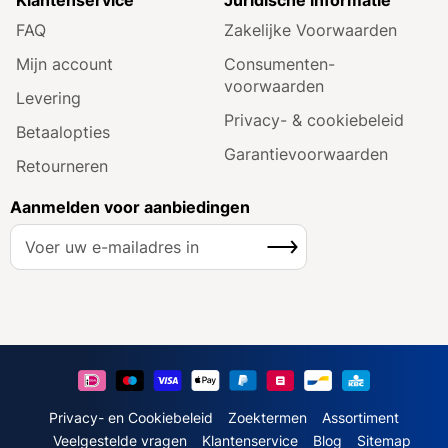
FAQ
Zakelijke Voorwaarden
Mijn account
Consumenten­
voorwaarden
Levering
Privacy- & cookiebeleid
Betaalopties
Garantie­voorwaarden
Retourneren
Aanmelden voor aanbiedingen
A
Inschrijven
b
o
n
n
e
e
r
u
Privacy- en Cookiebeleid
Zoektermen
Assortiment
o
Veelgestelde vragen
Klantenservice
Blog
Sitemap