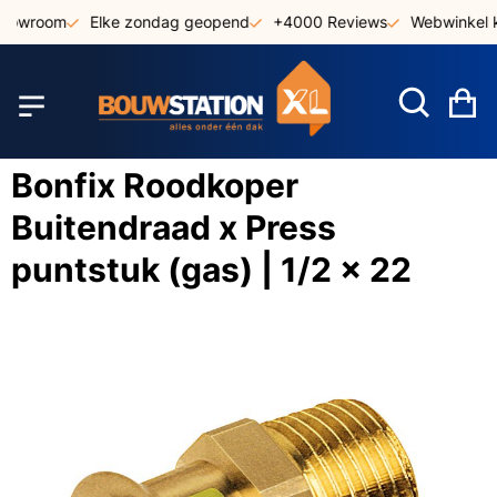
Ga
showroom
Elke zondag geopend
+4000 Reviews
Webwinkel k
naar
de
inhoud
W
Bonfix Roodkoper
Buitendraad x Press
puntstuk (gas) | 1/2 x 22