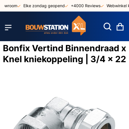
Ga
showroom
Elke zondag geopend
+4000 Reviews
Webwinkel k
naar
de
inhoud
W
Bonfix Vertind Binnendraad x
Knel kniekoppeling | 3/4 x 22