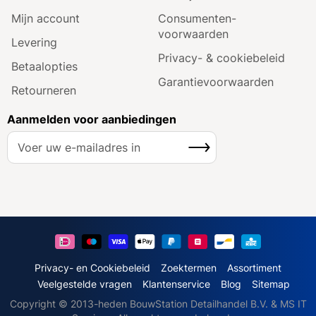
Mijn account
Consumenten­
voorwaarden
Levering
Privacy- & cookiebeleid
Betaalopties
Garantie­voorwaarden
Retourneren
Aanmelden voor aanbiedingen
A
Inschrijven
b
o
n
n
e
e
r
u
Privacy- en Cookiebeleid
Zoektermen
Assortiment
o
Veelgestelde vragen
Klantenservice
Blog
Sitemap
p
Copyright © 2013-heden BouwStation Detailhandel B.V. & MS IT
o