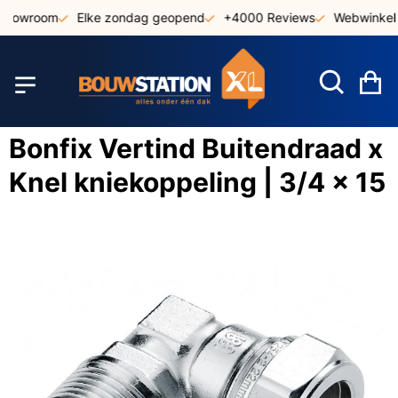
Ga
 showroom
Elke zondag geopend
+4000 Reviews
Webwinkel 
naar
de
inhoud
W
Bonfix Vertind Buitendraad x
Knel kniekoppeling | 3/4 x 15