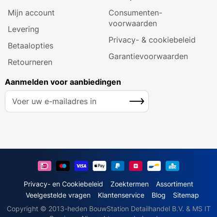
Mijn account
Consumenten­
voorwaarden
Levering
Privacy- & cookiebeleid
Betaalopties
Garantie­voorwaarden
Retourneren
Aanmelden voor aanbiedingen
A
Inschrijven
b
o
n
n
e
e
r
u
Privacy- en Cookiebeleid
Zoektermen
Assortiment
o
Veelgestelde vragen
Klantenservice
Blog
Sitemap
p
Copyright © 2013-heden BouwStation Detailhandel B.V. & MS IT
o