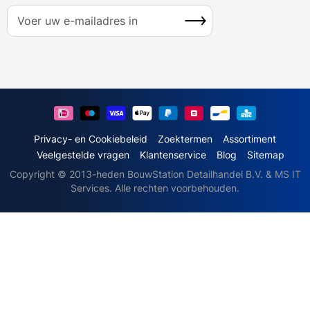
A
Inschrijven
b
o
n
n
e
e
r
u
Privacy- en Cookiebeleid
Zoektermen
Assortiment
o
Veelgestelde vragen
Klantenservice
Blog
Sitemap
p
Copyright © 2013-heden BouwStation Detailhandel B.V. & MS IT
o
Services. Alle rechten voorbehouden.
n
z
e
n
i
e
u
w