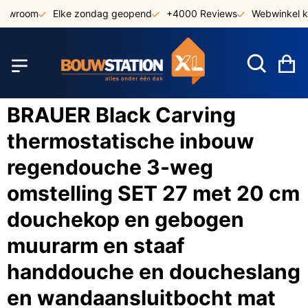
Ga
howroom
Elke zondag geopend
+4000 Reviews
Webwinkel ke
naar
de
inhoud
W
BRAUER Black Carving
thermostatische inbouw
regendouche 3-weg
omstelling SET 27 met 20 cm
douchekop en gebogen
muurarm en staaf
handdouche en doucheslang
en wandaansluitbocht mat