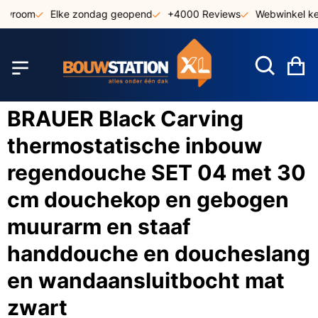
Ga
owroom
Elke zondag geopend
+4000 Reviews
Webwinkel keu
naar
de
inhoud
W
BRAUER Black Carving
thermostatische inbouw
regendouche SET 04 met 30
cm douchekop en gebogen
muurarm en staaf
handdouche en doucheslang
en wandaansluitbocht mat
zwart