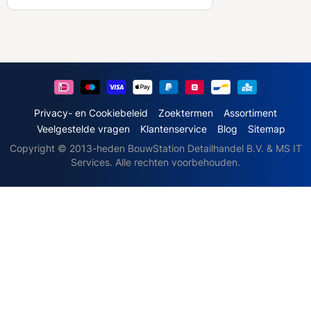
b
o
n
n
e
e
r
u
Privacy- en Cookiebeleid
Zoektermen
Assortiment
o
Veelgestelde vragen
Klantenservice
Blog
Sitemap
p
Copyright © 2013-heden BouwStation Detailhandel B.V. & MS IT
o
Services. Alle rechten voorbehouden.
n
z
e
n
i
e
u
w
s
b