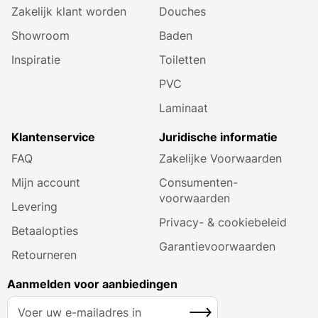
Zakelijk klant worden
Douches
Showroom
Baden
Inspiratie
Toiletten
PVC
Laminaat
Klantenservice
Juridische informatie
FAQ
Zakelijke Voorwaarden
Mijn account
Consumenten­
voorwaarden
Levering
Privacy- & cookiebeleid
Betaalopties
Garantie­voorwaarden
Retourneren
Aanmelden voor aanbiedingen
A
Inschrijven