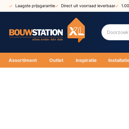
Ga
Laagste prijsgarantie
Direct uit voorraad leverbaar
1.0
naar
de
inhoud
Assortiment
Outlet
Inspiratie
Installati