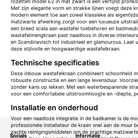
rozetten model E2 in mat zwart is een verfijnd pronk
Met zijn elegante vorm en strakke lijnen voegt deze kr
modern element toe aan zowel klassieke als eigentij
matzwarte afwerking zorgt voor een luxueuze uitstralin
een breed scala aan wastafel toebehoren en badmeube
wastafelmengkraan past naadloos in diverse interieurst
en Scandinavisch tot industrieel en glamourous. Laat
deze stijlvolle en hoogwaardige wastafelkraan.
Technische specificaties
Deze inbouw wastafelkraan combineert schoonheid met
robuuste constructie en een lange levensduur. Voorzi
zonder kans op lekken. Met een waterbesparende straal
voor een comfortabele uitstroomhoogte en -diepte, p
Installatie en onderhoud
Voor een naadloze integratie in de badkamer is de m
professionele installateur de kraan snel aan de muur 
zachte reinigingsmiddelen om de prachtige matzwart
Socials
Informatie