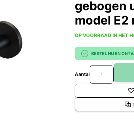
gebogen u
model E2 
OP VOORRAAD IN HET 
BESTEL NU EN ONTV
Aantal