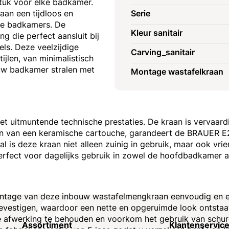
stuk voor elke badkamer.
aan een tijdloos en
Serie
dse badkamers. De
Kleur sanitair
g die perfect aansluit bij
ls. Deze veelzijdige
Carving_sanitair
ijlen, van minimalistisch
 uw badkamer stralen met
Montage wastafelkraan
 uitmuntende technische prestaties. De kraan is vervaard
en van een keramische cartouche, garandeert de BRAUER E2
 is deze kraan niet alleen zuinig in gebruik, maar ook vri
erfect voor dagelijks gebruik in zowel de hoofdbadkamer 
ontage van deze inbouw wastafelmengkraan eenvoudig en ef
bevestigen, waardoor een nette en opgeruimde look ontstaat
e afwerking te behouden en voorkom het gebruik van sch
Assortiment
Klantenservic