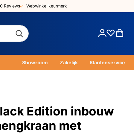
0 Reviews
Webwinkel keurmerk
Account
Win
Showroom
Zakelijk
Klantenservice
ack Edition inbouw
mengkraan met