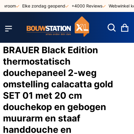
Ga
owroom
Elke zondag geopend
+4000 Reviews
Webwinkel ke
naar
de
inhoud
W
BRAUER Black Edition
thermostatisch
douchepaneel 2-weg
omstelling calacatta gold
SET 01 met 20 cm
douchekop en gebogen
muurarm en staaf
handdouche en