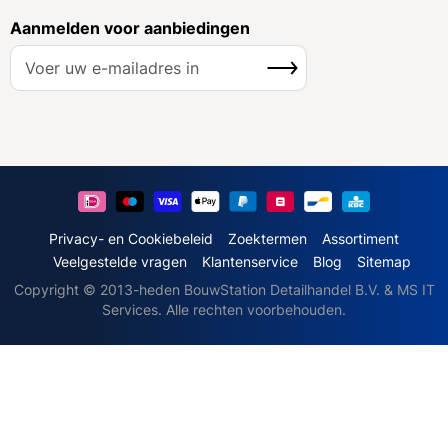
Aanmelden voor aanbiedingen
A
Inschrijven
b
o
n
n
e
e
r
u
Privacy- en Cookiebeleid
Zoektermen
Assortiment
o
Veelgestelde vragen
Klantenservice
Blog
Sitemap
p
Copyright © 2013-heden BouwStation Detailhandel B.V. & MS IT
o
Services. Alle rechten voorbehouden.
n
z
e
n
i
e