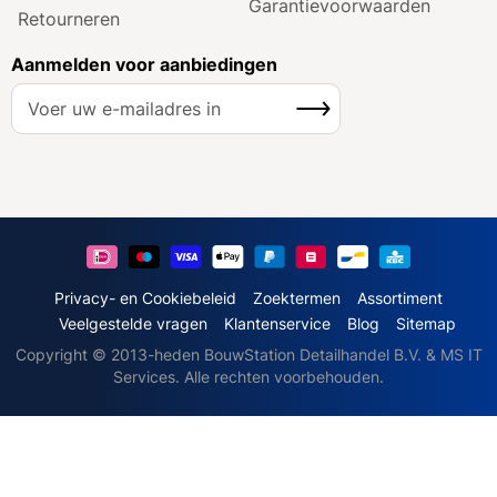
Garantie­voorwaarden
Retourneren
Aanmelden voor aanbiedingen
A
Inschrijven
b
o
n
n
e
e
r
u
Privacy- en Cookiebeleid
Zoektermen
Assortiment
o
Veelgestelde vragen
Klantenservice
Blog
Sitemap
p
Copyright © 2013-heden BouwStation Detailhandel B.V. & MS IT
o
Services. Alle rechten voorbehouden.
n
z
e
n
i