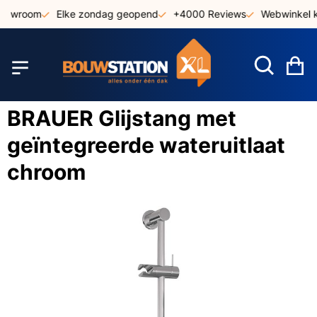
Ga
showroom
Elke zondag geopend
+4000 Reviews
Webwinkel k
naar
de
inhoud
W
BRAUER Glijstang met
geïntegreerde wateruitlaat
chroom