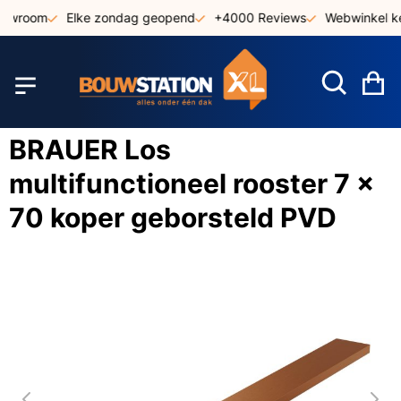
Ga
howroom
Elke zondag geopend
+4000 Reviews
Webwinkel ke
naar
de
inhoud
W
BRAUER Los
multifunctioneel rooster 7 x
70 koper geborsteld PVD