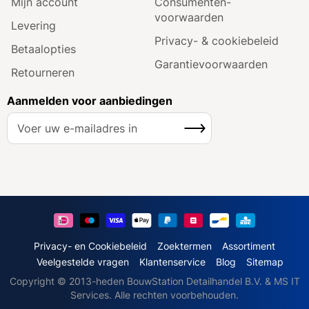
Mijn account
Consumenten­
voorwaarden
Levering
Privacy- & cookiebeleid
Betaalopties
Garantie­voorwaarden
Retourneren
Aanmelden voor aanbiedingen
A
Inschrijven
b
o
n
n
e
e
r
u
Privacy- en Cookiebeleid
Zoektermen
Assortiment
o
Veelgestelde vragen
Klantenservice
Blog
Sitemap
p
Copyright © 2013-heden BouwStation Detailhandel B.V. & MS IT
o
Services. Alle rechten voorbehouden.
n