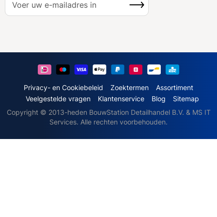
Inschrijven
b
o
n
n
e
e
r
u
Privacy- en Cookiebeleid
Zoektermen
Assortiment
o
Veelgestelde vragen
Klantenservice
Blog
Sitemap
p
Copyright © 2013-heden BouwStation Detailhandel B.V. & MS IT
o
Services. Alle rechten voorbehouden.
n
z
e
n
i
e
u
w
s