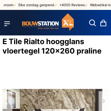
Ga
howroom
Elke zondag geopend
+4000 Reviews
Webwinkel ke
naar
de
inhoud
W
E Tile Rialto hoogglans
vloertegel 120x260 praline