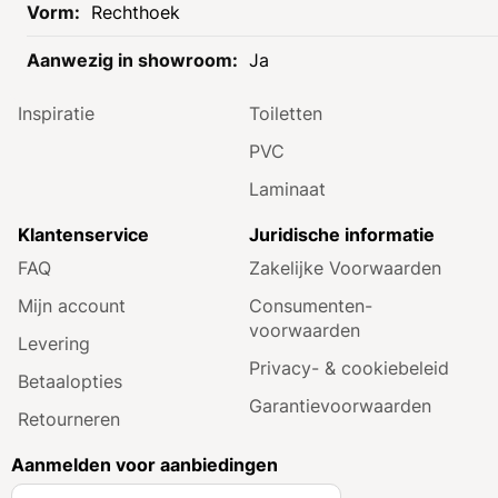
Rechthoek
Zakelijk klant worden
Douches
Ja
Showroom
Baden
Inspiratie
Toiletten
PVC
Laminaat
Klantenservice
Juridische informatie
FAQ
Zakelijke Voorwaarden
Mijn account
Consumenten­
voorwaarden
Levering
Privacy- & cookiebeleid
Betaalopties
Garantie­voorwaarden
Retourneren
Aanmelden voor aanbiedingen
A