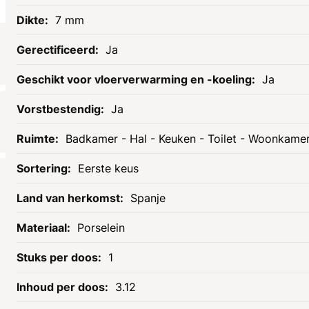
7 mm
Ja
Socials
Ja
Ja
Badkamer - Hal - Keuken - Toilet - Woonkame
Eerste keus
Spanje
Porselein
Informatie
Assortiment
1
Openingstijden
Tegels
Contact
Radiatoren
3.12
Onze service
Badmeubels